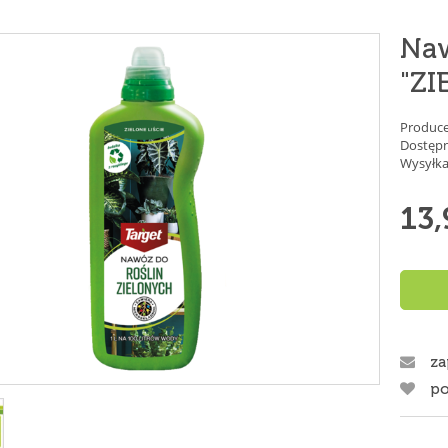
Naw
"ZI
Produce
Dostępn
Wysyłka
13,
za
po