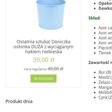
Opakow
Dawko
Skład:
Azot c
Azot 
Azot a
Ostatnia sztuka! Doniczka
Kubek
Azot a
osłonka DUŻA z wyciąganym
ZIMORODE
Pięcio
hakiem niebieska
Tlenek
39,00 zł
2
Zawartość 
49,00 zł
Cena regularna:
Cena re
Bor (B)
Miedź 
do koszyka
d
Żelazo 
Mangan
Molibd
Cynk (
Produkt dnia