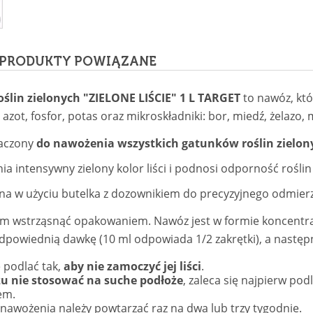
PRODUKTY POWIĄZANE
ślin zielonych "ZIELONE LIŚCIE" 1 L TARGET
to nawóz, któ
zot, fosfor, potas oraz mikroskładniki: bor, miedź, żelazo,
aczony
do nawożenia wszystkich gatunków roślin zielony
a intensywny zielony kolor liści i podnosi odporność rośli
a w użyciu butelka z dozownikiem do precyzyjnego odmierz
m wstrząsnąć opakowaniem. Nawóz jest w formie koncentratu
powiednią dawkę (10 ml odpowiada 1/2 zakrętki), a następni
 podlać tak,
aby nie zamoczyć jej liści
.
 nie stosować na suche podłoże
, zaleca się najpierw po
em.
nawożenia należy powtarzać raz na dwa lub trzy tygodnie.