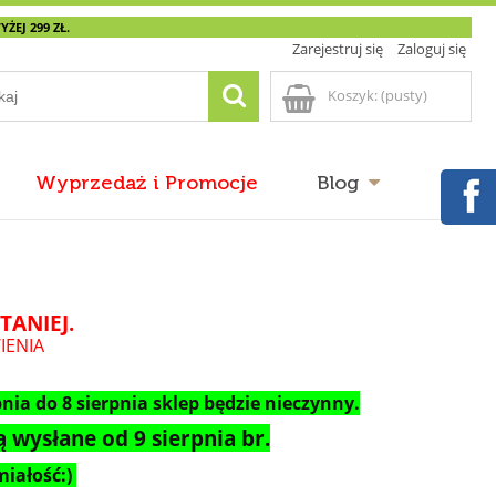
EJ 299 ZŁ.
Zarejestruj się
Zaloguj się
Koszyk:
(pusty)
Wyprzedaż i Promocje
Blog
TANIEJ.
IENIA
nia do 8 sierpnia sklep będzie nieczynny.
 wysłane od 9 sierpnia br.
iałość:)