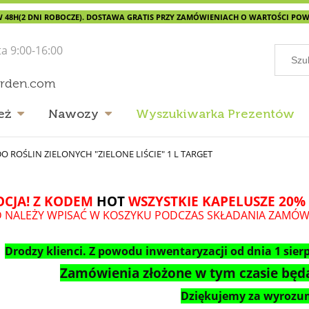
 48H(2 DNI ROBOCZE). DOSTAWA GRATIS PRZY ZAMÓWIENIACH O WARTOŚCI POWYŻ
ta 9:00-16:00
arden.com
eż
Nawozy
Wyszukiwarka Prezentów
 ROŚLIN ZIELONYCH "ZIELONE LIŚCIE" 1 L TARGET
CJA! Z KODEM
HOT
WSZYSTKIE KAPELUSZE 20% 
 NALEŻY WPISAĆ W KOSZYKU PODCZAS SKŁADANIA ZAMÓW
Drodzy klienci. Z powodu inwentaryzacji od dnia 1 sierp
Zamówienia złożone w tym czasie będą
Dziękujemy za wyrozum