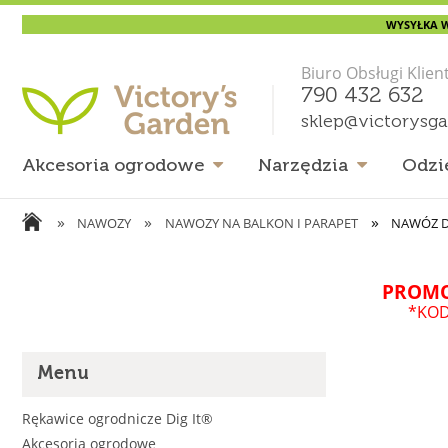
WYSYŁKA W
Biuro Obsługi Klien
790 432 632
sklep@victorysg
Akcesoria ogrodowe
Narzędzia
Odzi
»
»
»
NAWOZY
NAWOZY NA BALKON I PARAPET
NAWÓZ DO
PROMO
*KOD
Menu
Rękawice ogrodnicze Dig It®
Akcesoria ogrodowe