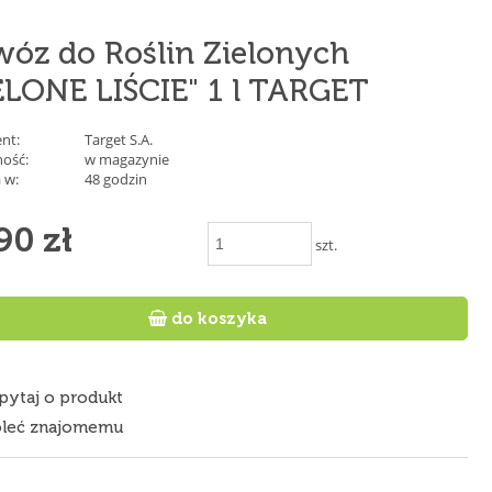
óz do Roślin Zielonych
ELONE LIŚCIE" 1 l TARGET
nt:
Target S.A.
ość:
w magazynie
 w:
48 godzin
90 zł
szt.

do koszyka
pytaj o produkt
leć znajomemu