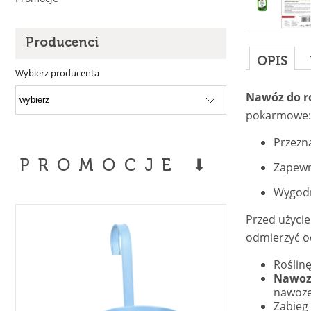
Producenci
OPIS
Wybierz producenta
Nawóz do ro
pokarmowe: a
Przezn
PROMOCJE ⬇
Zapewni
Wygodn
Przed użycie
odmierzyć od
Roślinę
Nawozu
nawoz
Zabieg 