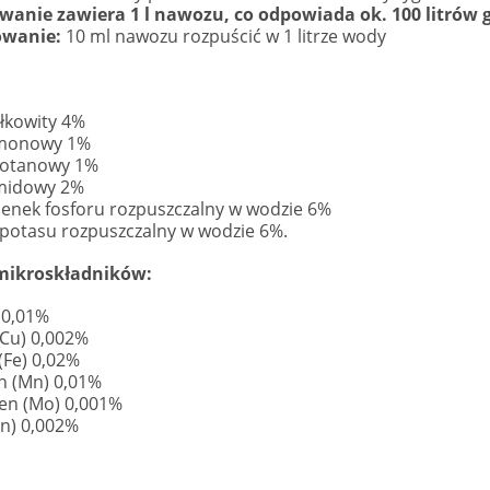
anie zawiera 1 l nawozu, co odpowiada ok. 100 litrów
wanie:
10 ml nawozu rozpuścić w 1 litrze wody
ałkowity 4%
amonowy 1%
zotanowy 1%
 porcelanowy
Kubek porcelanowy KOWAL
midowy 2%
K MYRTE błękitny
MYRTE różowy
tlenek fosforu rozpuszczalny w wodzie 6%
 potasu rozpuszczalny w wodzie 6%.
9,00 zł
29,00 zł
mikroskładników:
34,00 zł
34,00 zł
gularna:
Cena regularna:
 0,01%
(Cu) 0,002%
o koszyka
do koszyka
(Fe) 0,02%
 (Mn) 0,01%
en (Mo) 0,001%
Zn) 0,002%