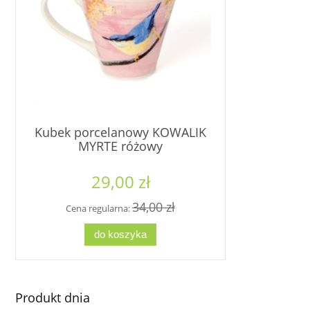
Kubek porcelanowy KOWALIK
Kubek por
MYRTE różowy
CZUBATKA
29,00 zł
2
34,00 zł
Cena regularna:
Cena re
do koszyka
d
Produkt dnia