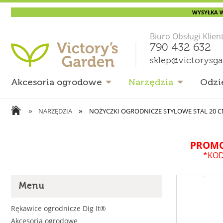
WYSYŁKA W
Biuro Obsługi Klien
790 432 632
sklep@victorysg
Akcesoria ogrodowe
Narzędzia
Odzi
»
»
NARZĘDZIA
NOŻYCZKI OGRODNICZE STYLOWE STAL 20 
PROMO
*KOD
Menu
Rękawice ogrodnicze Dig It®
Akcesoria ogrodowe