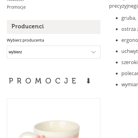
precyzyjnego
Promocje
gruba, 
Producenci
ostrza
ergonom
Wybierz producenta
uchwyt
szeroki
poleca
PROMOCJE ⬇
wymiar