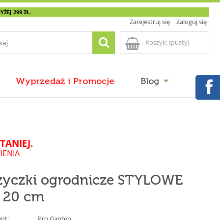
EJ 299 ZŁ.
Zarejestruj się
Zaloguj się
Koszyk:
(pusty)
Wyprzedaż i Promocje
Blog
TANIEJ.
IENIA
yczki ogrodnicze STYLOWE
l 20 cm
nt:
Pro Garden