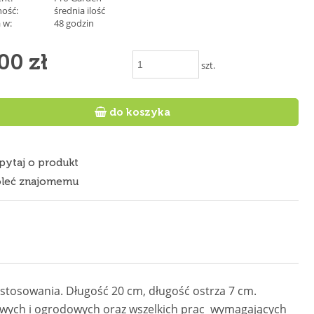
ość:
średnia ilość
 w:
48 godzin
00 zł
szt.

do koszyka
pytaj o produkt
leć znajomemu
stosowania. Długość 20 cm, długość ostrza 7 cm.
owych i ogrodowych oraz wszelkich prac wymagających