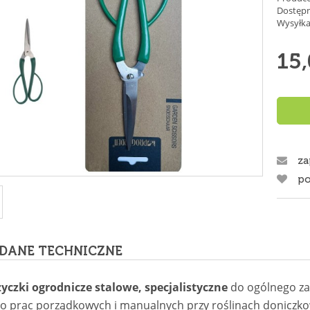
Dostępn
Wysyłka
15,
za
po
DANE TECHNICZNE
yczki ogrodnicze stalowe, specjalistyczne
do ogólnego za
o prac porządkowych i manualnych przy roślinach doniczk