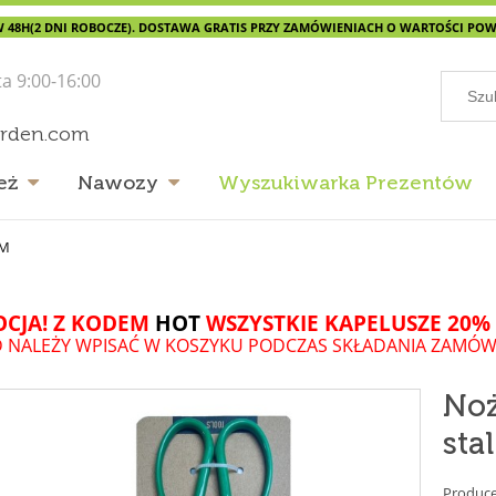
 48H(2 DNI ROBOCZE). DOSTAWA GRATIS PRZY ZAMÓWIENIACH O WARTOŚCI POWYŻ
ta 9:00-16:00
arden.com
eż
Nawozy
Wyszukiwarka Prezentów
CM
CJA! Z KODEM
HOT
WSZYSTKIE KAPELUSZE 20% 
 NALEŻY WPISAĆ W KOSZYKU PODCZAS SKŁADANIA ZAMÓW
Noż
sta
Produce