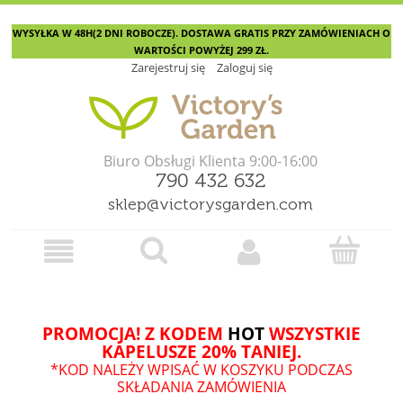
WYSYŁKA W 48H(2 DNI ROBOCZE). DOSTAWA GRATIS PRZY ZAMÓWIENIACH O
WARTOŚCI POWYŻEJ 299 ZŁ.
Zarejestruj się
Zaloguj się
Biuro Obsługi Klienta 9:00-16:00
790 432 632
sklep@victorysgarden.com
PROMOCJA! Z KODEM
HOT
WSZYSTKIE
KAPELUSZE 20% TANIEJ.
*KOD NALEŻY WPISAĆ W KOSZYKU PODCZAS
SKŁADANIA ZAMÓWIENIA