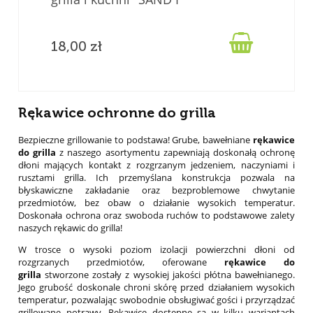

18,00 zł
Rękawice ochronne do grilla
Bezpieczne grillowanie to podstawa! Grube, bawełniane
rękawice
do grilla
z naszego asortymentu zapewniają doskonałą ochronę
dłoni mających kontakt z rozgrzanym jedzeniem, naczyniami i
rusztami grilla. Ich przemyślana konstrukcja pozwala na
błyskawiczne zakładanie oraz bezproblemowe chwytanie
przedmiotów, bez obaw o działanie wysokich temperatur.
Doskonała ochrona oraz swoboda ruchów to podstawowe zalety
naszych rękawic do grilla!
W trosce o wysoki poziom izolacji powierzchni dłoni od
rozgrzanych przedmiotów, oferowane
rękawice do
grilla
stworzone zostały z wysokiej jakości płótna bawełnianego.
Jego grubość doskonale chroni skórę przed działaniem wysokich
temperatur, pozwalając swobodnie obsługiwać gości i przyrządzać
grillowane potrawy. Rękawice dostępne są w kilku wariantach