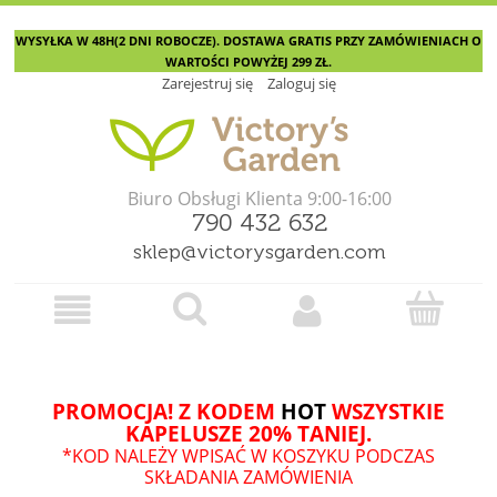
WYSYŁKA W 48H(2 DNI ROBOCZE). DOSTAWA GRATIS PRZY ZAMÓWIENIACH O
WARTOŚCI POWYŻEJ 299 ZŁ.
Zarejestruj się
Zaloguj się
Biuro Obsługi Klienta 9:00-16:00
790 432 632
sklep@victorysgarden.com
PROMOCJA! Z KODEM
HOT
WSZYSTKIE
KAPELUSZE 20% TANIEJ.
*KOD NALEŻY WPISAĆ W KOSZYKU PODCZAS
SKŁADANIA ZAMÓWIENIA