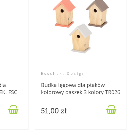
Esschert Design
dla
Budka lęgowa dla ptaków
EK. FSC
kolorowy daszek 3 kolory TR026


51,00 zł