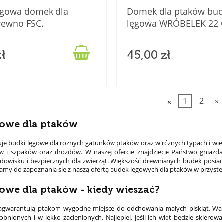
ęgowa domek dla
Domek dla ptaków bu
rewno FSC.
lęgowa WRÓBELEK 22

zł
45,00 zł
«
1
2
»
gowe dla ptaków
uje budki lęgowe dla rożnych gatunków ptaków oraz w różnych typach i wie
w i szpaków oraz drozdów. W naszej ofercie znajdziecie Państwo gniazda 
dowisku i bezpiecznych dla zwierząt. Większość drewnianych budek posiada
amy do zapoznania się z naszą ofertą budek lęgowych dla ptaków w przyst
owe dla ptaków - kiedy wieszać?
agwarantują ptakom wygodne miejsce do odchowania małych piskląt. Wa
obnionych i w lekko zacienionych. Najlepiej, jeśli ich wlot będzie ski