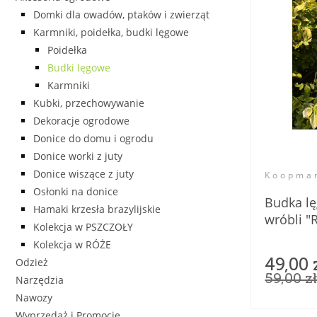
Domki dla owadów, ptaków i zwierząt
Karmniki, poidełka, budki lęgowe
Poidełka
Budki lęgowe
Karmniki
Kubki, przechowywanie
Dekoracje ogrodowe
Donice do domu i ogrodu
Donice worki z juty
Donice wiszące z juty
Koopma
Osłonki na donice
Budka l
Hamaki krzesła brazylijskie
wróbli "
Kolekcja w PSZCZOŁY
Kolekcja w RÓŻE
Odzież
49,00 
59,00 z
Narzędzia
Nawozy
Wyprzedaż i Promocje