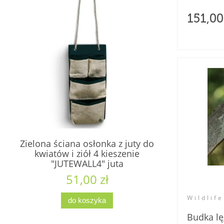
151,00
Zielona ściana osłonka z juty do
kwiatów i ziół 4 kieszenie
"JUTEWALL4" juta
51,00 zł
Wildlife
do koszyka
Budka l