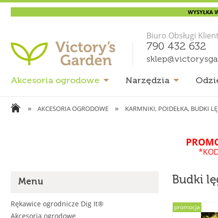
WYSYŁKA W
Biuro Obsługi Klien
790 432 632
sklep@victorysg
Akcesoria ogrodowe
Narzędzia
Odzi
»
»
AKCESORIA OGRODOWE
KARMNIKI, POIDEŁKA, BUDKI 
PROMO
*KOD
Budki l
Menu
Rękawice ogrodnicze Dig It®
promocja
Akcesoria ogrodowe