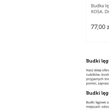
Budka l
KOSA. D
77,00 
Budki lę
Nasz sklep ofer
rudzików, kosó
przyjaznych śro
pomóc, zaprasz
Budki lęg
Budki lęgowe z
miejscach odos