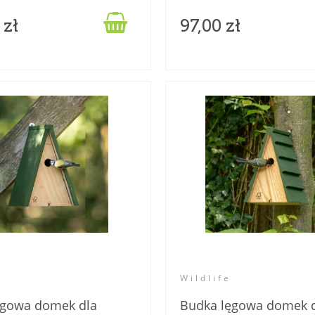

 zł
97,00 zł
Wildlife
ęgowa domek dla
Budka lęgowa domek 