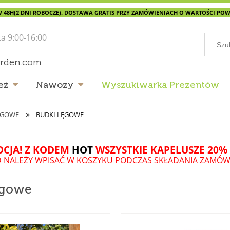
 48H(2 DNI ROBOCZE). DOSTAWA GRATIS PRZY ZAMÓWIENIACH O WARTOŚCI POWYŻ
ta 9:00-16:00
arden.com
eż
Nawozy
Wyszukiwarka Prezentów
»
LĘGOWE
BUDKI LĘGOWE
CJA! Z KODEM
HOT
WSZYSTKIE KAPELUSZE 20% 
 NALEŻY WPISAĆ W KOSZYKU PODCZAS SKŁADANIA ZAMÓW
ęgowe