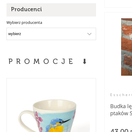
Producenci
Wybierz producenta
PROMOCJE ⬇
Esscher
Budka l
ptaków 
eko.