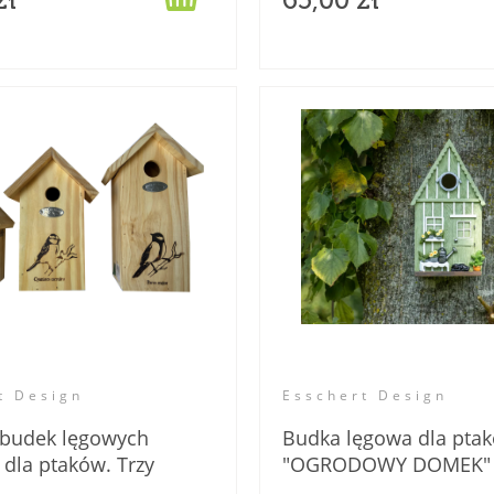
zł
65,00 zł
celanowy KOWALIK
Kubek porcelanowy SIKORK
TE różowy
CZUBATKA MYRTE niebiesk
9,00 zł
29,00 zł
34,00 zł
34,00 zł
gularna:
Cena regularna:
o koszyka
do koszyka
t Design
Esschert Design
budek lęgowych
Budka lęgowa dla pta
dla ptaków. Trzy
"OGRODOWY DOMEK"
i.