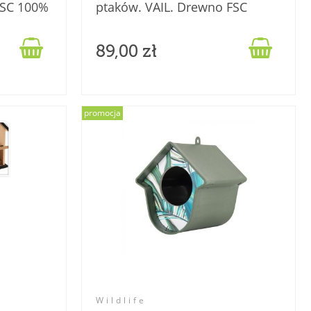
FSC 100%
ptaków. VAIL. Drewno FSC
100% eko.


89,00 zł
promocja
Wildlife