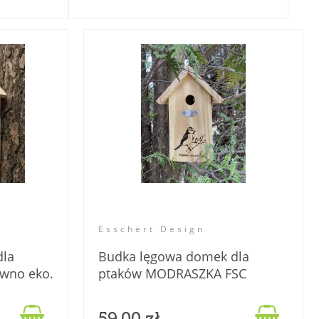
Esschert Design
dla
Budka lęgowa domek dla
wno eko.
ptaków MODRASZKA FSC
drewno eko.

