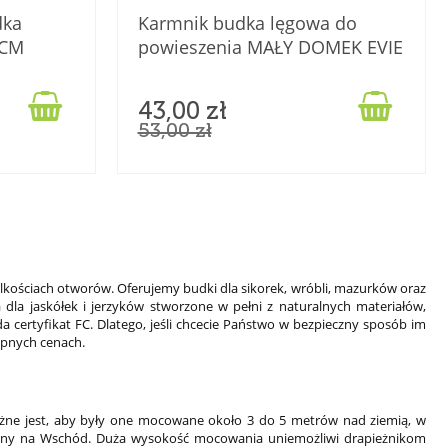
dka
Karmnik budka lęgowa do
 CM
powieszenia MAŁY DOMEK EVIE
zielony


43,00 zł
53,00 zł
lkościach otworów. Oferujemy budki dla sikorek, wróbli, mazurków oraz
dla jaskółek i jerzyków stworzone w pełni z naturalnych materiałów,
 certyfikat FC. Dlatego, jeśli chcecie Państwo w bezpieczny sposób im
ępnych cenach.
żne jest, aby były one mocowane około 3 do 5 metrów nad ziemią, w
erowany na Wschód. Duża wysokość mocowania uniemożliwi drapieżnikom