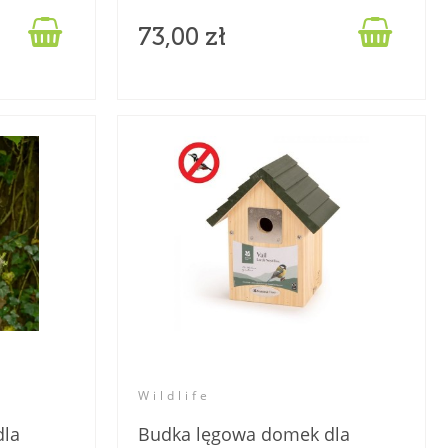


73,00 zł
Wildlife
dla
Budka lęgowa domek dla