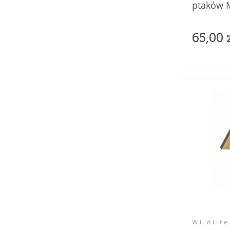
ptaków M
65,00 
Wildlife