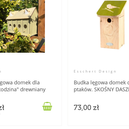
n
Esschert Design
ęgowa domek dla
Budka lęgowa domek 
Rodzina" drewniany
ptaków. SKOŚNY DASZ
100% eko.

zł
73,00 zł
ł