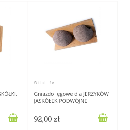
Wildlife
SKÓŁKI.
Gniazdo lęgowe dla JERZYKÓW
JASKÓŁEK PODWÓJNE


92,00 zł