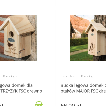
t Design
Esschert Design
ęgowa domek dla
Budka lęgowa domek 
STRZYŻYK FSC drewno
ptaków MAJOR FSC dre
