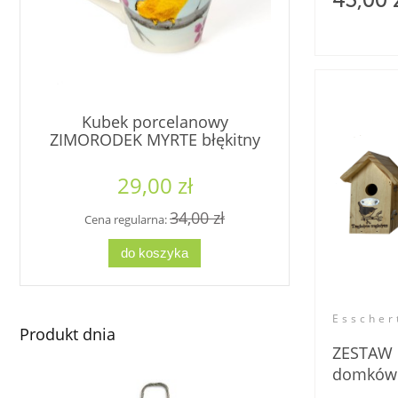
43,00 
Kubek porcelanowy
Kubek por
ZIMORODEK MYRTE błękitny
MYR
29,00 zł
2
34,00 zł
Cena regularna:
Cena re
do koszyka
d
Esscher
Produkt dnia
ZESTAW 
domków 
wielkośc