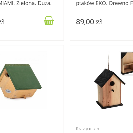
IAMI. Zielona. Duża.
ptaków EKO. Drewno 
eko.

zł
89,00 zł
Koopman