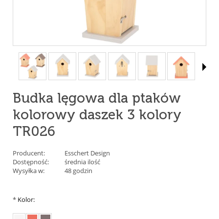
Budka lęgowa dla ptaków
kolorowy daszek 3 kolory
TR026
Producent:
Esschert Design
Dostępność:
średnia ilość
Wysyłka w:
48 godzin
*
Kolor: