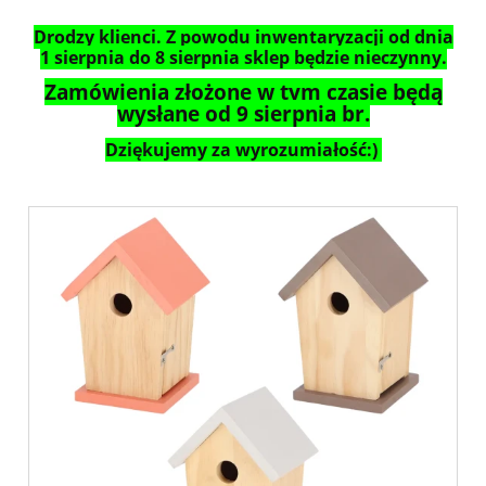
Drodzy klienci. Z powodu inwentaryzacji od dnia
1 sierpnia do 8 sierpnia sklep będzie nieczynny.
Zamówienia złożone w tym czasie będą
wysłane od 9 sierpnia br.
Dziękujemy za wyrozumiałość:)