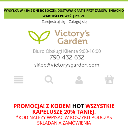
WYSYŁKA W 48H(2 DNI ROBOCZE). DOSTAWA GRATIS PRZY ZAMÓWIENIACH O
WARTOŚCI POWYŻEJ 299 ZŁ.
Zarejestruj się
Zaloguj się
Biuro Obsługi Klienta 9:00-16:00
790 432 632
sklep@victorysgarden.com
PROMOCJA! Z KODEM
HOT
WSZYSTKIE
KAPELUSZE 20% TANIEJ.
*KOD NALEŻY WPISAĆ W KOSZYKU PODCZAS
SKŁADANIA ZAMÓWIENIA