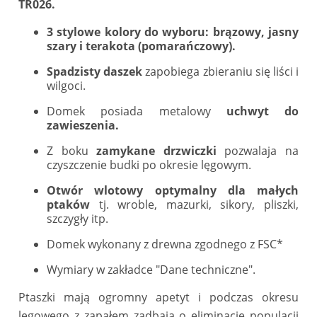
TR026.
3 stylowe kolory do wyboru: brązowy, jasny
szary i terakota (pomarańczowy).
Spadzisty daszek
zapobiega zbieraniu się liści i
wilgoci.
Domek posiada metalowy
uchwyt do
zawieszenia.
Z boku
zamykane drzwiczki
pozwalaja na
czyszczenie budki po okresie lęgowym.
Otwór wlotowy optymalny dla małych
ptaków
tj. wroble, mazurki, sikory, pliszki,
szczygły itp.
Domek wykonany z drewna zgodnego z FSC*
Wymiary w zakładce "Dane techniczne".
Ptaszki mają ogromny apetyt i podczas okresu
legowego z zapałem zadbają o eliminację populacji