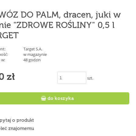
ÓZ DO PALM, dracen, juki w
nie "ZDROWE ROŚLINY" 0,5 l
RGET
nt:
Target S.A.
ość:
w magazynie
 w:
48 godzin
0 zł
szt.

do koszyka
pytaj o produkt
leć znajomemu