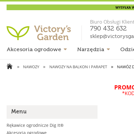
WYSYŁKA W
Biuro Obsługi Klien
790 432 632
sklep@victorysg
Akcesoria ogrodowe
Narzędzia
Odzi
»
»
»
NAWOZY
NAWOZY NA BALKON I PARAPET
NAWÓZ DO
PROMO
*KOD
Menu
Rękawice ogrodnicze Dig It®
Akcesoria ogrodowe