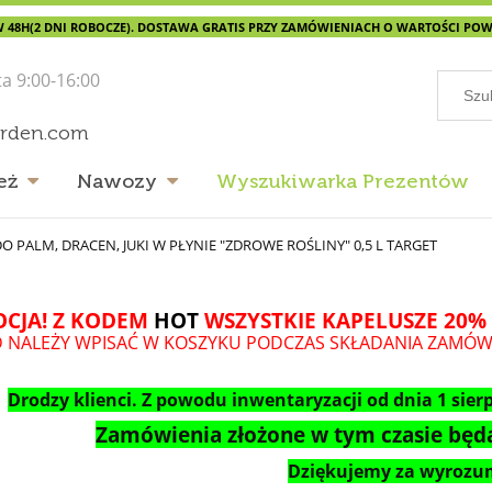
 48H(2 DNI ROBOCZE). DOSTAWA GRATIS PRZY ZAMÓWIENIACH O WARTOŚCI POWYŻ
ta 9:00-16:00
arden.com
eż
Nawozy
Wyszukiwarka Prezentów
 PALM, DRACEN, JUKI W PŁYNIE "ZDROWE ROŚLINY" 0,5 L TARGET
CJA! Z KODEM
HOT
WSZYSTKIE KAPELUSZE 20% 
 NALEŻY WPISAĆ W KOSZYKU PODCZAS SKŁADANIA ZAMÓW
Drodzy klienci. Z powodu inwentaryzacji od dnia 1 sierp
Zamówienia złożone w tym czasie będą
Dziękujemy za wyrozum