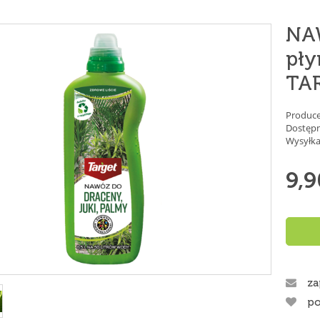
NAW
pły
TA
Produce
Dostępn
Wysyłka
9,9
za
po