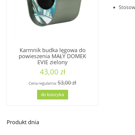
Stosow
Karmnik budka lęgowa do
Doniczka 
powieszenia MAŁY DOMEK
w kwiaty 
EVIE zielony
43,00 zł
6
53,00 zł
Cena regularna:
Cena re
do koszyka
d
Produkt dnia