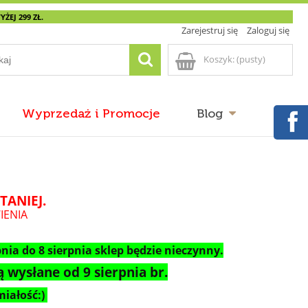
EJ 299 ZŁ.
Zarejestruj się
Zaloguj się
Koszyk:
(pusty)
Wyprzedaż i Promocje
Blog
TANIEJ.
IENIA
nia do 8 sierpnia sklep będzie nieczynny.
 wysłane od 9 sierpnia br.
iałość:)