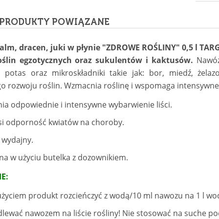
PRODUKTY POWIĄZANE
lm, dracen, juki w płynie "ZDROWE ROŚLINY" 0,5 l TARG
oślin egzotycznych oraz sukulentów i kaktusów.
Nawó
r, potas oraz mikroskładniki takie jak: bor, miedź, żel
o rozwoju roślin. Wzmacnia roślinę i wspomaga intensywne 
ia odpowiednie i intensywne wybarwienie liści.
i odporność kwiatów na choroby.
 wydajny.
a w użyciu butelka z dozownikiem.
E:
użyciem produkt rozcieńczyć z wodą/10 ml nawozu na 1 l wo
dlewać nawozem na liście rośliny! Nie stosować na suche po