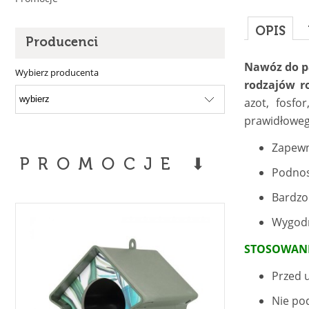
OPIS
Producenci
Nawóz do pa
Wybierz producenta
rodzajów r
azot, fosfo
prawidłoweg
Zapewn
PROMOCJE ⬇
Podnos
Bardzo
Wygodn
STOSOWANI
Przed 
Nie po