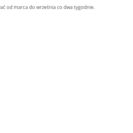
ać od marca do września co dwa tygodnie.
osłonka balkonowa
Spryskiwacz do roślin
z hakami SKRZYNKA
"ZIELONY". Drobny strumień
7,00 zł
35,00 zł
77,00 zł
55,00 zł
gularna:
Cena regularna:
o koszyka
do koszyka