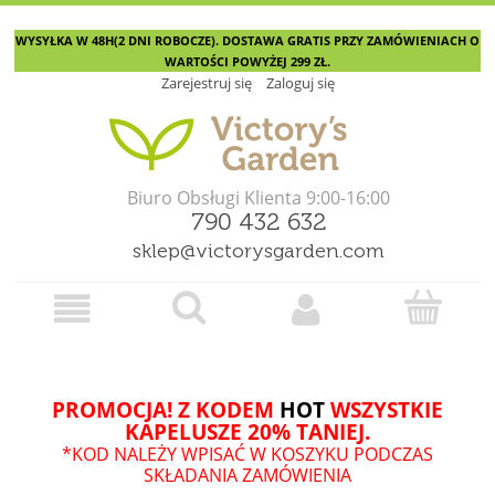
WYSYŁKA W 48H(2 DNI ROBOCZE). DOSTAWA GRATIS PRZY ZAMÓWIENIACH O
WARTOŚCI POWYŻEJ 299 ZŁ.
Zarejestruj się
Zaloguj się
Biuro Obsługi Klienta 9:00-16:00
790 432 632
sklep@victorysgarden.com
PROMOCJA! Z KODEM
HOT
WSZYSTKIE
KAPELUSZE 20% TANIEJ.
*KOD NALEŻY WPISAĆ W KOSZYKU PODCZAS
SKŁADANIA ZAMÓWIENIA