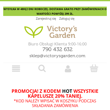
WYSYŁKA W 48H(2 DNI ROBOCZE). DOSTAWA GRATIS PRZY ZAMÓWIENIACH O
WARTOŚCI POWYŻEJ 299 ZŁ.
Zarejestruj się
Zaloguj się
Biuro Obsługi Klienta 9:00-16:00
790 432 632
sklep@victorysgarden.com
PROMOCJA! Z KODEM
HOT
WSZYSTKIE
KAPELUSZE 20% TANIEJ.
*KOD NALEŻY WPISAĆ W KOSZYKU PODCZAS
SKŁADANIA ZAMÓWIENIA