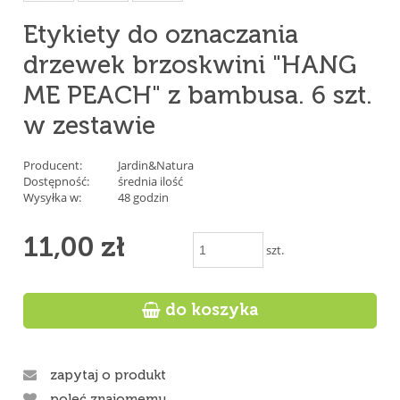
Etykiety do oznaczania
drzewek brzoskwini "HANG
ME PEACH" z bambusa. 6 szt.
w zestawie
Producent:
Jardin&Natura
Dostępność:
średnia ilość
Wysyłka w:
48 godzin
11,00 zł
szt.

do koszyka
zapytaj o produkt
poleć znajomemu