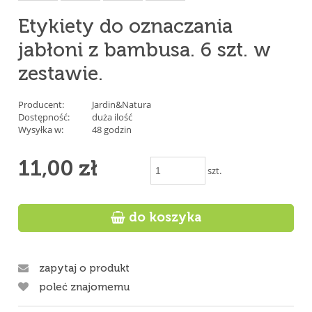
Etykiety do oznaczania
jabłoni z bambusa. 6 szt. w
zestawie.
Producent:
Jardin&Natura
Dostępność:
duża ilość
Wysyłka w:
48 godzin
11,00 zł
szt.

do koszyka
zapytaj o produkt
poleć znajomemu