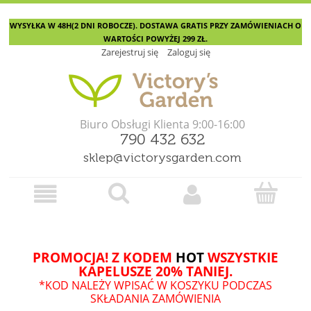
WYSYŁKA W 48H(2 DNI ROBOCZE). DOSTAWA GRATIS PRZY ZAMÓWIENIACH O
WARTOŚCI POWYŻEJ 299 ZŁ.
Zarejestruj się
Zaloguj się
Biuro Obsługi Klienta 9:00-16:00
790 432 632
sklep@victorysgarden.com
PROMOCJA! Z KODEM
HOT
WSZYSTKIE
KAPELUSZE 20% TANIEJ.
*KOD NALEŻY WPISAĆ W KOSZYKU PODCZAS
SKŁADANIA ZAMÓWIENIA