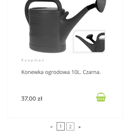
Koopman
Konewka ogrodowa 10L. Czarna.

37,00 zł
«
1
2
»