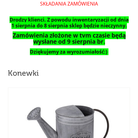
SKŁADANIA ZAMÓWIENIA
Drodzy klienci. Z powodu inwentaryzacji od dnia
1 sierpnia do 8 sierpnia sklep będzie nieczynny.
Zamówienia złożone w tym czasie będą
wysłane od 9 sierpnia br.
Dziękujemy za wyrozumiałość:)
Konewki