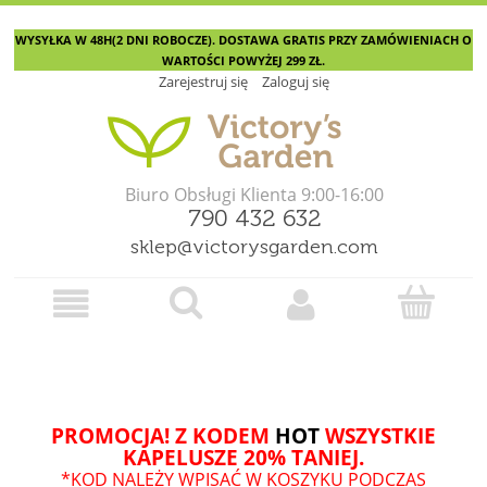
WYSYŁKA W 48H(2 DNI ROBOCZE). DOSTAWA GRATIS PRZY ZAMÓWIENIACH O
WARTOŚCI POWYŻEJ 299 ZŁ.
Zarejestruj się
Zaloguj się
Biuro Obsługi Klienta 9:00-16:00
790 432 632
sklep@victorysgarden.com
PROMOCJA! Z KODEM
HOT
WSZYSTKIE
KAPELUSZE 20% TANIEJ.
*KOD NALEŻY WPISAĆ W KOSZYKU PODCZAS