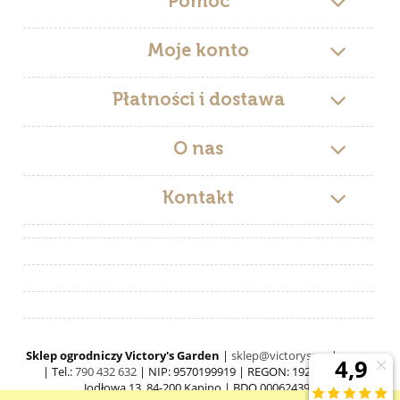
Pomoc
Moje konto
Płatności i dostawa
O nas
Kontakt
Sklep ogrodniczy Victory's Garden
|
sklep@victorysgarden.com
| Tel.:
790 432 632
| NIP: 9570199919 | REGON: 192519546 |
Jodłowa 13, 84-200 Kąpino | BDO 000624397