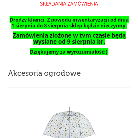
SKŁADANIA ZAMÓWIENIA
Drodzy klienci. Z powodu inwentaryzacji od dnia
1 sierpnia do 8 sierpnia sklep będzie nieczynny.
Zamówienia złożone w tym czasie będą
wysłane od 9 sierpnia br.
Dziękujemy za wyrozumiałość:)
Akcesoria ogrodowe