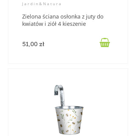
Jardin&Natura
Zielona ściana osłonka z juty do
kwiatów i ziół 4 kieszenie
"JUTEWALL4" juta

51,00 zł