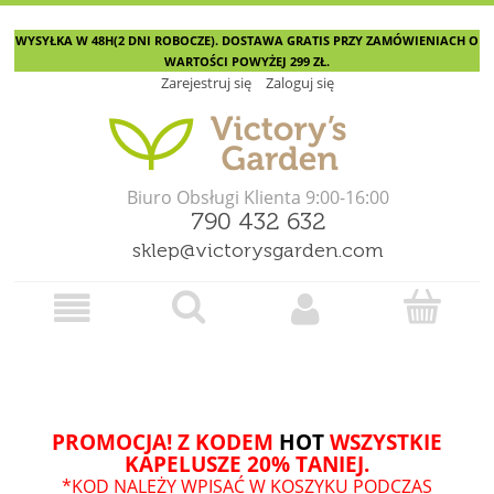
WYSYŁKA W 48H(2 DNI ROBOCZE). DOSTAWA GRATIS PRZY ZAMÓWIENIACH O
WARTOŚCI POWYŻEJ 299 ZŁ.
Zarejestruj się
Zaloguj się
Biuro Obsługi Klienta 9:00-16:00
790 432 632
sklep@victorysgarden.com
PROMOCJA! Z KODEM
HOT
WSZYSTKIE
KAPELUSZE 20% TANIEJ.
*KOD NALEŻY WPISAĆ W KOSZYKU PODCZAS