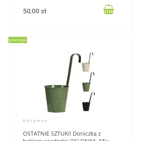

50,00 zł
promocja
Koopman
OSTATNIE SZTUKI! Doniczka z
hakiem wiaderko OSŁONKA. Mix