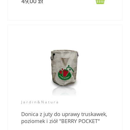
49,00 zł
Jardin&Natura
Donica z juty do uprawy truskawek,
poziomek i ziół "BERRY POCKET"
juta