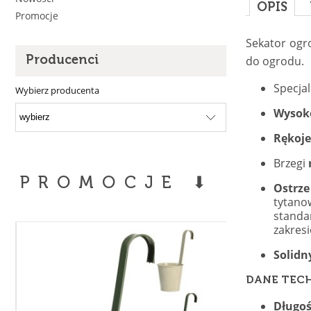
OPIS
Promocje
Sekator og
do ogrodu.
Producenci
Specja
Wybierz producenta
Wysoko
Rękoj
Brzegi
PROMOCJE ⬇
Ostrz
tytano
standa
zakresi
Solidn
DANE TEC
Długoś