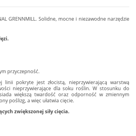
L GRENNMILL. Solidne, mocne i niezawodne narzędzie
łęzi.
cym przyczepność.
linii pokryte jest złocistą, nieprzywierającą warstwą
wości nieprzywierające dla soku roślin. W stosunku do
osiada większą twardość oraz odporność w zmiennym
y poślizg, a więc ułatwia cięcie.
ych zwiększonej siły cięcia.