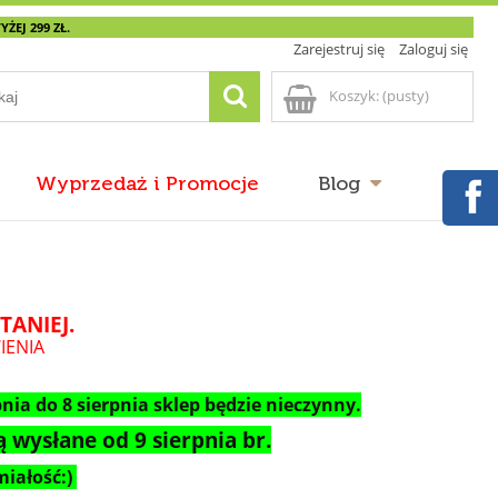
EJ 299 ZŁ.
Zarejestruj się
Zaloguj się
Koszyk:
(pusty)
Wyprzedaż i Promocje
Blog
TANIEJ.
IENIA
nia do 8 sierpnia sklep będzie nieczynny.
 wysłane od 9 sierpnia br.
iałość:)