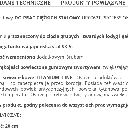
DANE TECHNICZNE
PRODUKTY POWIĄZANE
rodowy
DO PRAC CIĘŻKICH STALOWY
UP0062T PROFESSIONA
lnie
przeznaczony do cięcia grubych i twardych łodyg i ga
gatunkowa japońska stal SK-5.
eść wzmocniona
dodatkowymi śrubami.
rękojeści powleczone gumowym tworzywem
, zwiększają
e kowadełkowe
TITANIUM LINE:
Ostrze produktów z tej 
wą, co zabezpiecza je przed korozją. Posiada też właści
rdowych powłok antyadhezyjnych, powłoka tytanowa p
e temperatur. Ostrze pokryte warstwą tytanową ma zwiększon
y produkt, godny polecenia do wszystkich prac wymagając
HNICZNE:
ć: 20 cm