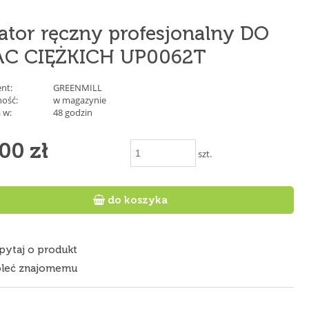
ator ręczny profesjonalny DO
AC CIĘŻKICH UP0062T
nt:
GREENMILL
ość:
w magazynie
 w:
48 godzin
00 zł
szt.

do koszyka
pytaj o produkt
leć znajomemu