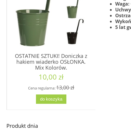
Waga: 
Uchwy
Ostrza
Wykońc
5 lat g
OSTATNIE SZTUKI! Doniczka z
Karmnik 
hakiem wiaderko OSŁONKA.
powiesze
Mix Kolorów.
EV
10,00 zł
4
13,00 zł
Cena regularna:
Cena re
do koszyka
d
Produkt dnia