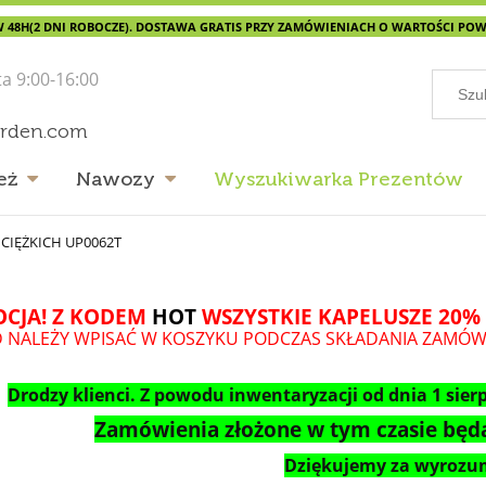
 48H(2 DNI ROBOCZE). DOSTAWA GRATIS PRZY ZAMÓWIENIACH O WARTOŚCI POWYŻ
ta 9:00-16:00
arden.com
eż
Nawozy
Wyszukiwarka Prezentów
CIĘŻKICH UP0062T
CJA! Z KODEM
HOT
WSZYSTKIE KAPELUSZE 20% 
 NALEŻY WPISAĆ W KOSZYKU PODCZAS SKŁADANIA ZAMÓW
Drodzy klienci. Z powodu inwentaryzacji od dnia 1 sierp
Zamówienia złożone w tym czasie będą
Dziękujemy za wyrozum