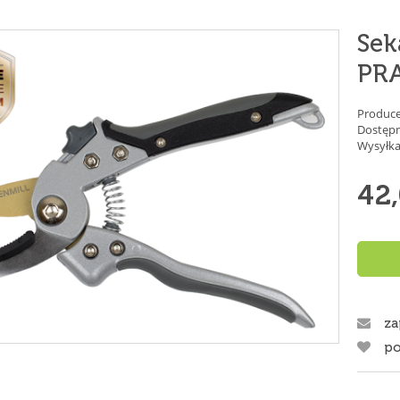
Sek
PR
Produce
Dostępn
Wysyłka
42,
za
po