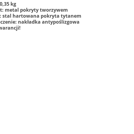
0,35 kg
t: metal pokryty tworzywem
: stal hartowana pokryta tytanem
zenie: nakładka antypoślizgowa
warancji!
budka lęgowa do
Doniczka osłonka balkonow
nia MAŁY DOMEK
w kwiaty z hakami SKRZYNK
IE zielony
3,00 zł
67,00 zł
53,00 zł
77,00 zł
gularna:
Cena regularna:
o koszyka
do koszyka