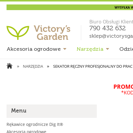
WYSYŁKA W
Biuro Obsługi Klien
790 432 632
sklep@victorysg
Akcesoria ogrodowe
Narzędzia
Odzi
»
»
NARZĘDZIA
SEKATOR RĘCZNY PROFESJONALNY DO PRAC 
PROMO
*KOD
Menu
Rękawice ogrodnicze Dig It®
Akcesoria ogrodowe