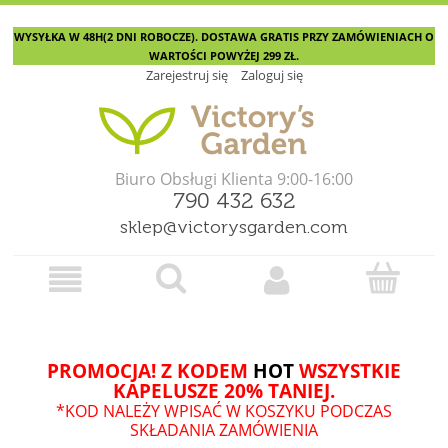
WYSYŁKA W 48H(2 DNI ROBOCZE). DOSTAWA GRATIS PRZY ZAMÓWIENIACH O
WARTOŚCI POWYŻEJ 299 ZŁ.
Zarejestruj się
Zaloguj się
Biuro Obsługi Klienta 9:00-16:00
790 432 632
sklep@victorysgarden.com
PROMOCJA! Z KODEM
HOT
WSZYSTKIE
KAPELUSZE 20% TANIEJ.
*KOD NALEŻY WPISAĆ W KOSZYKU PODCZAS
SKŁADANIA ZAMÓWIENIA