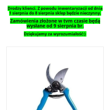
Drodzy klienci. Z powodu inwentaryzacji od dnia
1 sierpnia do 8 sierpnia sklep będzie nieczynny.
Zamówienia złożone w tym czasie będą
wysłane od 9 sierpnia br.
Dziękujemy za wyrozumiałość:)