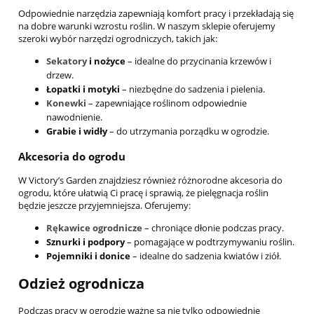
Odpowiednie narzędzia zapewniają komfort pracy i przekładają się
na dobre warunki wzrostu roślin. W naszym sklepie oferujemy
szeroki wybór narzędzi ogrodniczych, takich jak:
Sekatory
i nożyce
– idealne do przycinania krzewów i
drzew.
Łopatki i motyki
– niezbędne do sadzenia i pielenia.
Konewki
– zapewniające roślinom odpowiednie
nawodnienie.
Grabie i widły
– do utrzymania porządku w ogrodzie.
Akcesoria do ogrodu
W Victory’s Garden znajdziesz również różnorodne akcesoria do
ogrodu, które ułatwią Ci pracę i sprawią, że pielęgnacja roślin
będzie jeszcze przyjemniejsza. Oferujemy:
Rękawice ogrodnicze
– chroniące dłonie podczas pracy.
Sznurki i podpory
– pomagające w podtrzymywaniu roślin.
Pojemniki i donice
– idealne do sadzenia kwiatów i ziół.
Odzież ogrodnicza
Podczas pracy w ogrodzie ważne są nie tylko odpowiednie