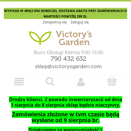
WYSYŁKA W 48H(2 DNI ROBOCZE). DOSTAWA GRATIS PRZY ZAMÓWIENIACH O
WARTOŚCI POWYŻEJ 299 ZŁ.
Zarejestruj się
Zaloguj się
Biuro Obsługi Klienta 9:00-16:00
790 432 632
sklep@victorysgarden.com
Drodzy klienci. Z powodu inwentaryzacji od dnia
1 sierpnia do 8 sierpnia sklep będzie nieczynny.
Zamówienia złożone w tym czasie będą
wysłane od 9 sierpnia br.
Dziękujemy za wyrozumiałość:)