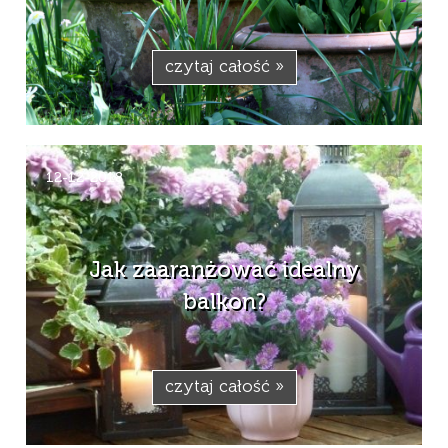
czytaj całość »
12-12-2018
Jak zaaranżować idealny
balkon?
czytaj całość »