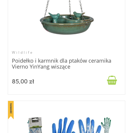
Wildlife
Poidełko i karmnik dla ptaków ceramika
Vierno YinYang wiszące

85,00 zł