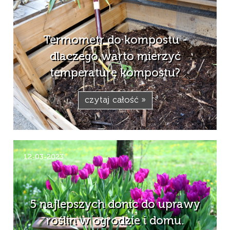
Termometr do kompostu -
dlaczego warto mierzyć
temperaturę kompostu?
czytaj całość »
12-03-2023
5 najlepszych donic do uprawy
roślin w ogrodzie i domu.