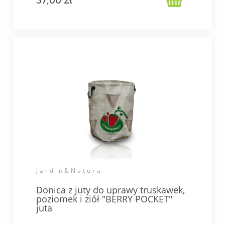
37,00 zł
Jardin&Natura
Donica z juty do uprawy truskawek,
poziomek i ziół "BERRY POCKET"
juta