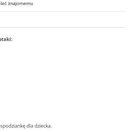
leć znajomemu
ptaki:
espodziankę dla dziecka.