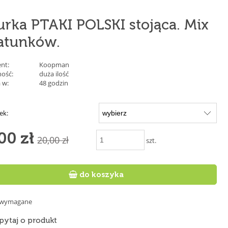
urka PTAKI POLSKI stojąca. Mix
atunków.
nt:
Koopman
ość:
duża ilość
 w:
48 godzin
ek:
00 zł
20,00 zł
szt.

do koszyka
e wymagane
pytaj o produkt