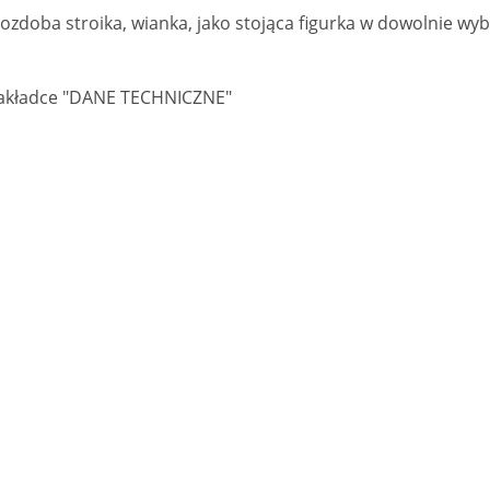
 ozdoba stroika, wianka, jako stojąca figurka w dowolnie 
akładce "DANE TECHNICZNE"
lka z bawełny
OSTATNIE SZTUKI! Doniczka
cznej "DIG FOR
hakiem wiaderko OSŁONKA
 męska antracyt
Mix Kolorów.
5,00 zł
10,00 zł
35,00 zł
13,00 zł
gularna:
Cena regularna:
o koszyka
do koszyka