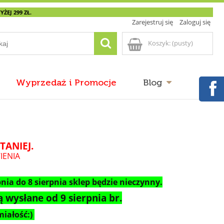
EJ 299 ZŁ.
Zarejestruj się
Zaloguj się
Koszyk:
(pusty)
Wyprzedaż i Promocje
Blog
TANIEJ.
IENIA
nia do 8 sierpnia sklep będzie nieczynny.
 wysłane od 9 sierpnia br.
iałość:)