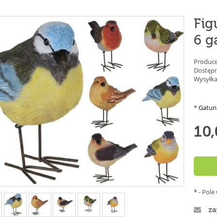
Fig
6 g
Produce
Dostępn
Wysyłka
*
Gatun
10,
*
- Pol
za