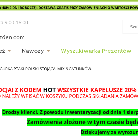
 48H(2 DNI ROBOCZE). DOSTAWA GRATIS PRZY ZAMÓWIENIACH O WARTOŚCI POWYŻ
ta 9:00-16:00
arden.com
eż
Nawozy
Wyszukiwarka Prezentów
IGURKA PTAKI POLSKI STOJĄCA. MIX 6 GATUNKÓW.
CJA! Z KODEM
HOT
WSZYSTKIE KAPELUSZE 20% 
 NALEŻY WPISAĆ W KOSZYKU PODCZAS SKŁADANIA ZAMÓW
Drodzy klienci. Z powodu inwentaryzacji od dnia 1 sierp
Zamówienia złożone w tym czasie będą
Dziękujemy za wyrozum