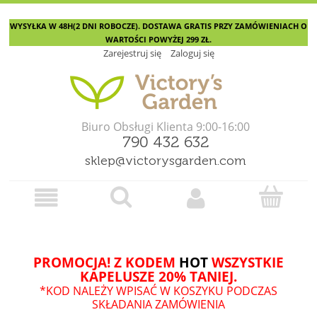
WYSYŁKA W 48H(2 DNI ROBOCZE). DOSTAWA GRATIS PRZY ZAMÓWIENIACH O
WARTOŚCI POWYŻEJ 299 ZŁ.
Zarejestruj się
Zaloguj się
Biuro Obsługi Klienta 9:00-16:00
790 432 632
sklep@victorysgarden.com
PROMOCJA! Z KODEM
HOT
WSZYSTKIE
KAPELUSZE 20% TANIEJ.
*KOD NALEŻY WPISAĆ W KOSZYKU PODCZAS
SKŁADANIA ZAMÓWIENIA