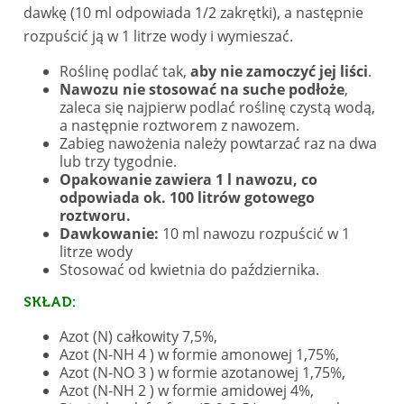
dawkę (10 ml odpowiada 1/2 zakrętki), a następnie
rozpuścić ją w 1 litrze wody i wymieszać.
Roślinę podlać tak,
aby nie zamoczyć jej liści
.
Nawozu nie stosować na suche podłoże
,
zaleca się najpierw podlać roślinę czystą wodą,
a następnie roztworem z nawozem.
Zabieg nawożenia należy powtarzać raz na dwa
lub trzy tygodnie.
Opakowanie zawiera 1 l nawozu, co
odpowiada ok. 100 litrów gotowego
roztworu.
Dawkowanie:
10 ml nawozu rozpuścić w 1
litrze wody
Stosować od kwietnia do października.
SKŁAD:
Azot (N) całkowity 7,5%,
Azot (N-NH 4 ) w formie amonowej 1,75%,
Azot (N-NO 3 ) w formie azotanowej 1,75%,
Azot (N-NH 2 ) w formie amidowej 4%,