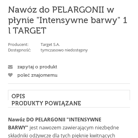
Nawóz do PELARGONII w
płynie "Intensywne barwy" 1
l TARGET
Producent:
Target S.A.
Dostępność:
tymczasowo niedostępny
zapytaj o produkt
poleć znajomemu
OPIS
PRODUKTY POWIĄZANE
Nawóz DO PELARGONII "INTENSYWNE
BARWY"
jest nawozem zawierającym niezbędne
składniki odżywcze dla tych pięknie kwitnących