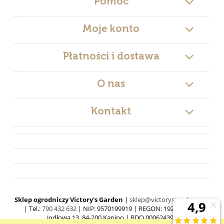
Pomoc
Moje konto
Płatności i dostawa
O nas
Kontakt
Sklep ogrodniczy Victory's Garden
|
sklep@victorysgarden.com
| Tel.:
790 432 632
| NIP: 9570199919 | REGON: 192519546 |
Jodłowa 13, 84-200 Kąpino | BDO 000624397