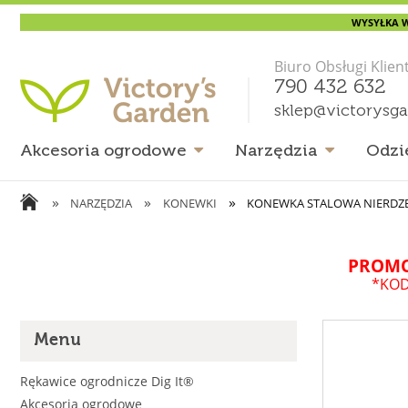
WYSYŁKA W
Biuro Obsługi Klien
790 432 632
sklep@victorysg
Akcesoria ogrodowe
Narzędzia
Odzi
»
»
»
NARZĘDZIA
KONEWKI
KONEWKA STALOWA NIERDZE
PROMO
*KOD
Menu
Rękawice ogrodnicze Dig It®
Akcesoria ogrodowe