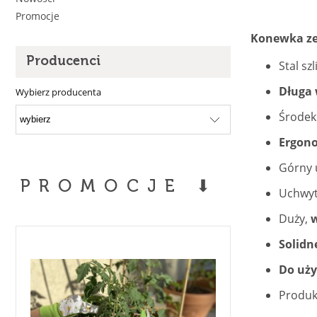
Promocje
Konewka ze 
Producenci
Stal sz
Długa
Wybierz producenta
Środek
Ergon
Górny 
PROMOCJE ⬇
Uchwy
Duży,
Solidn
Do uży
Produkt