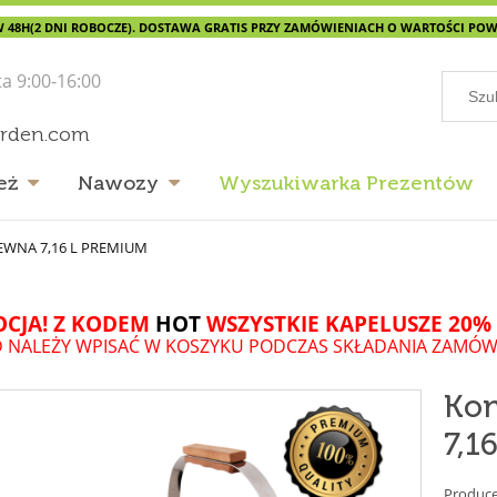
 48H(2 DNI ROBOCZE). DOSTAWA GRATIS PRZY ZAMÓWIENIACH O WARTOŚCI POWYŻ
ta 9:00-16:00
arden.com
eż
Nawozy
Wyszukiwarka Prezentów
WNA 7,16 L PREMIUM
CJA! Z KODEM
HOT
WSZYSTKIE KAPELUSZE 20% 
 NALEŻY WPISAĆ W KOSZYKU PODCZAS SKŁADANIA ZAMÓW
Ko
7,1
Produce