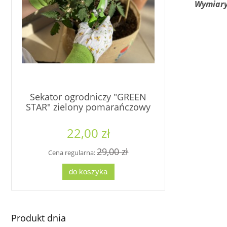
Wymiary
Sekator ogrodniczy "GREEN
Ostatnia 
STAR" zielony pomarańczowy
osłonka D
haki
22,00 zł
3
29,00 zł
Cena regularna:
Cena re
do koszyka
d
Produkt dnia