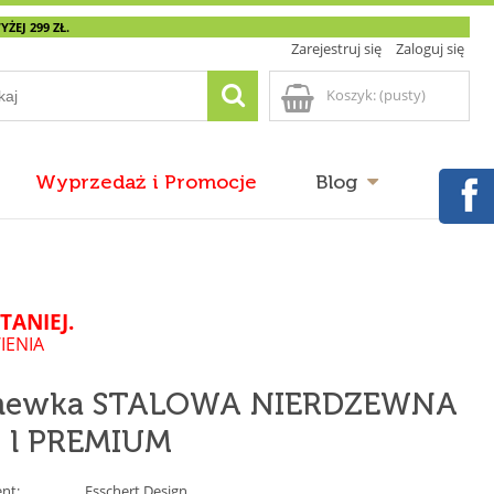
EJ 299 ZŁ.
Zarejestruj się
Zaloguj się
Koszyk:
(pusty)
Wyprzedaż i Promocje
Blog
TANIEJ.
IENIA
newka STALOWA NIERDZEWNA
6 l PREMIUM
nt:
Esschert Design