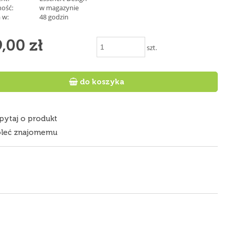
ość:
w magazynie
 w:
48 godzin
,00 zł
szt.

do koszyka
pytaj o produkt
leć znajomemu