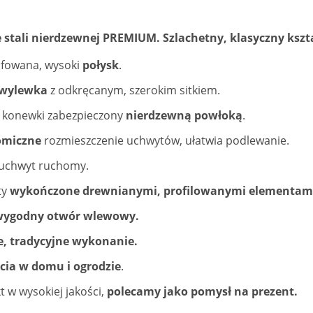
stali nierdzewnej PREMIUM. Szlachetny, klasyczny kształ
lifowana, wysoki
połysk
.
 wylewka
z odkręcanym, szerokim sitkiem.
 konewki zabezpieczony
nierdzewną powłoką
.
omiczne
rozmieszczenie uchwytów, ułatwia podlewanie.
uchwyt ruchomy.
ty
wykończone drewnianymi, profilowanymi elementam
wygodny otwór wlewowy.
e, tradycyjne wykonanie.
cia w domu i ogrodzie
.
 w wysokiej jakości,
polecamy jako pomysł na prezent.