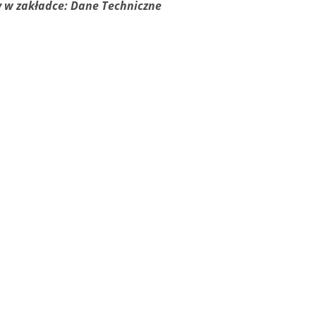
 w zakładce: Dane Techniczne
sztuka! Doniczka
Kubek porcelanowy
UŻA z wyciąganym
ZIMORODEK MYRTE błękitn
em niebieska
9,00 zł
29,00 zł
49,00 zł
34,00 zł
gularna:
Cena regularna:
o koszyka
do koszyka