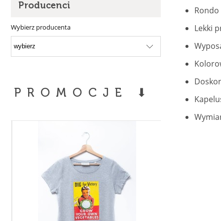
Producenci
Rondo o
Wybierz producenta
Lekki p
Wyposa
Kolorow
Doskon
PROMOCJE ⬇
Kapelu
Wymiar