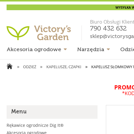
WYSYŁKA W
Biuro Obsługi Klien
790 432 632
sklep@victorysg
Akcesoria ogrodowe
Narzędzia
Odzi
»
»
»
ODZIEŻ
KAPELUSZE, CZAPKI
KAPELUSZ SŁOMKOWY 
PROMO
*KOD
Menu
Rękawice ogrodnicze Dig It®
Akcesoria ogrodowe