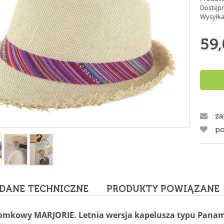
Dostępn
Wysyłka
59,
za
po
DANE TECHNICZNE
PRODUKTY POWIĄZANE
łomkowy MARJORIE. Letnia wersja kapelusza typu Pana