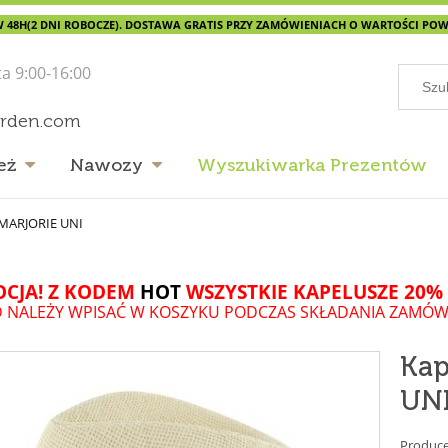
 48H(2 DNI ROBOCZE). DOSTAWA GRATIS PRZY ZAMÓWIENIACH O WARTOŚCI POWYŻ
ta 9:00-16:00
arden.com
eż
Nawozy
Wyszukiwarka Prezentów
MARJORIE UNI
CJA! Z KODEM
HOT
WSZYSTKIE KAPELUSZE 20% 
 NALEŻY WPISAĆ W KOSZYKU PODCZAS SKŁADANIA ZAMÓW
Ka
UN
Produce