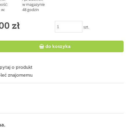
ość:
w magazynie
 w:
48 godzin
00 zł
szt.

do koszyka
pytaj o produkt
leć znajomemu
ma.