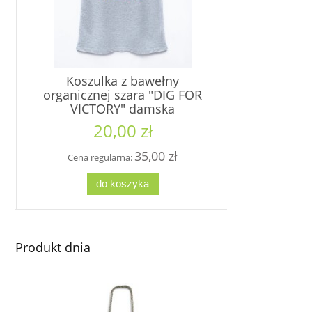
Koszulka z bawełny
Koszu
organicznej szara "DIG FOR
organi
VICTORY" damska
VICTORY"
20,00 zł
1
35,00 zł
Cena regularna:
Cena re
do koszyka
d
Produkt dnia