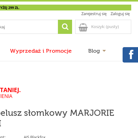
EJ 299 ZŁ.
Zarejestruj się
Zaloguj się
Koszyk:
(pusty)
Wyprzedaż i Promocje
Blog
TANIEJ.
IENIA
pelusz słomkowy MARJORIE
I
nt:
AJS Blackfox