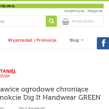
EJ 299 ZŁ.
Zarejestruj się
Zaloguj się
Koszyk:
(pusty)
Wyprzedaż i Promocje
Blog
TANIEJ.
IENIA
awice ogrodowe chroniące
nokcie Dig It Handwear GREEN
nt:
DIG IT Apparel INC.