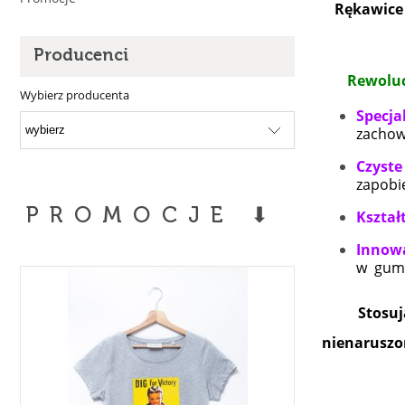
R
ękawice
Producenci
Rewoluc
Wybierz producenta
Specja
zachow
Czyste
zapobi
PROMOCJE ⬇
Kształ
Innowa
w gumo
Stosu
nienaruszo