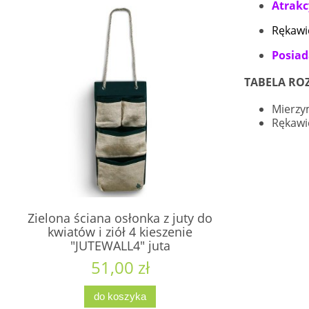
Atrakc
Rękawi
Posiad
TABELA RO
Mierzy
Rękawi
Zielona ściana osłonka z juty do
kwiatów i ziół 4 kieszenie
"JUTEWALL4" juta
51,00 zł
do koszyka