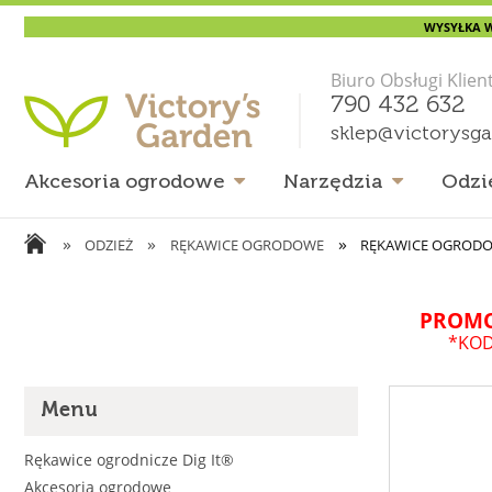
WYSYŁKA W
Biuro Obsługi Klien
790 432 632
sklep@victorysg
Akcesoria ogrodowe
Narzędzia
Odzi
»
»
»
ODZIEŻ
RĘKAWICE OGRODOWE
RĘKAWICE OGRODO
PROMO
*KOD
Menu
Rękawice ogrodnicze Dig It®
Akcesoria ogrodowe