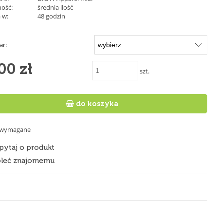
ość:
średnia ilość
 w:
48 godzin
ar:
00 zł
szt.

do koszyka
e wymagane
pytaj o produkt
leć znajomemu