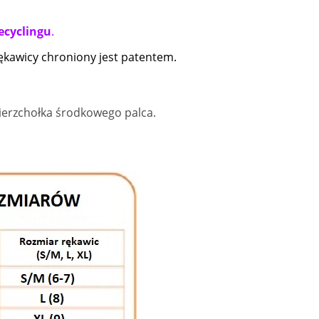
ecyclingu
.
rękawicy chroniony jest patentem.
ierzchołka środkowego palca.