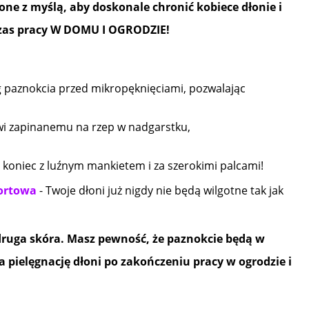
ne z myślą, aby doskonale chronić kobiece dłonie i
czas pracy W DOMU I OGRODZIE!
eg paznokcia przed mikropęknięciami, pozwalając
owi zapinanemu na rzep w nadgarstku,
 koniec z luźnym mankietem i za szerokimi palcami!
fortowa
- Twoje dłoni już nigdy nie będą wilgotne tak jak
 druga skóra. Masz pewność, że paznokcie będą w
 pielęgnację dłoni po zakończeniu pracy w ogrodzie i