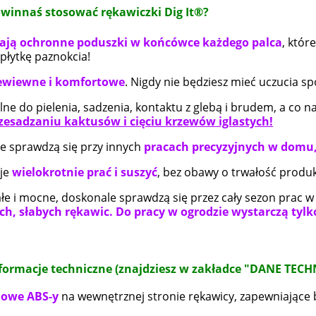
winnaś stosować rękawiczki Dig It®?
ają ochronne poduszki w końcówce każdego palca
, któr
 płytkę paznokcia!
ewiewne i komfortowe
. Nigdy nie będziesz mieć uczucia s
lne do pielenia, sadzenia, kontaktu z glebą i brudem, a co n
lka z bawełny
OSTATNIE SZTUKI! Doniczka
rzesadzaniu kaktusów i cięciu krzewów iglastych!
cznej "DIG FOR
hakiem wiaderko OSŁONKA
 męska antracyt
Mix Kolorów.
ie sprawdzą się przy innych
pracach precyzyjnych w domu
5,00 zł
10,00 zł
je
wielokrotnie prać i suszyć
, bez obawy o trwałość produk
35,00 zł
13,00 zł
gularna:
Cena regularna:
łe i mocne, doskonale sprawdzą się przez cały sezon prac w
ch, słabych rękawic. Do pracy w ogrodzie wystarczą tyl
o koszyka
do koszyka
formacje techniczne (znajdziesz w zakładce "DANE TECH
nowe ABS-y
na wewnętrznej stronie rękawicy, zapewniające 