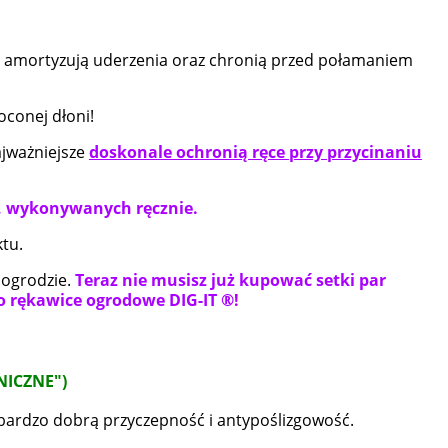
e amortyzują uderzenia oraz chronią przed połamaniem
poconej dłoni!
ajważniejsze
doskonale ochronią ręce przy przycinaniu
 z
Karmnik budka lęgowa do
Doniczka
.
powieszenia MAŁY DOMEK
w kwiaty
EVIE zielony
, wykonywanych ręcznie.
43,00 zł
tu.
53,00 zł
Cena regularna:
Cena 
 ogrodzie.
Teraz nie musisz już kupować setki par
ko rękawice
ogrodowe DIG-IT ®!
do koszyka
NICZNE")
bardzo dobrą przyczepność i antypoślizgowość.