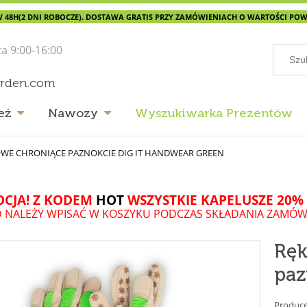
 48H(2 DNI ROBOCZE). DOSTAWA GRATIS PRZY ZAMÓWIENIACH O WARTOŚCI POWYŻ
ta 9:00-16:00
arden.com
eż
Nawozy
Wyszukiwarka Prezentów
WE CHRONIĄCE PAZNOKCIE DIG IT HANDWEAR GREEN
CJA! Z KODEM
HOT
WSZYSTKIE KAPELUSZE 20% 
 NALEŻY WPISAĆ W KOSZYKU PODCZAS SKŁADANIA ZAMÓW
Ręk
paz
Produce