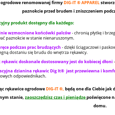
 ogrodowe renomowanej firmy
DIG-IT ® APPAREL
stworzo
paznokcie przed brudem i zniszczeniem pod
yjny produkt dostępny dla każdego:
lnie wzmocnione końcówki palców
- chronią płytkę i brz
ać paznokcie w stanie nienaruszonym.
 ręce podczas prac brudzących
- dzięki ściągaczowi i pask
egną dostaniu się brudu do wnętrza rękawicy.
t rękawic doskonale dostosowany jest do kobiecej dłoni
-
cyjna dzianina rękawic Dig It® jest przewiewna i kom
wych odpowiednikach.
jąc rękawice ogrodowe
DIG-IT ®,
będą one dla Ciebie jak
nym stanie,
zaoszczędzisz czas i pieniądze
poświęcone na
domu.