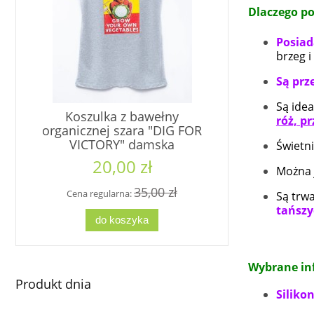
Dlaczego po
Posiad
brzeg i
Są prz
Są idea
Koszulka z bawełny
Koszu
róż, p
organicznej szara "DIG FOR
organi
VICTORY" damska
VICTORY"
Świetn
20,00 zł
1
Można 
35,00 zł
Cena regularna:
Cena re
Są trwa
tańszy
do koszyka
d
Wybrane in
Produkt dnia
Siliko