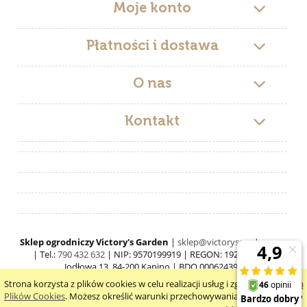
Moje konto
Płatności i dostawa
O nas
Kontakt
Sklep ogrodniczy Victory's Garden
|
sklep@victorysgarden.com
| Tel.:
790 432 632
| NIP: 9570199919 | REGON: 192519546 |
Jodłowa 13, 84-200 Kąpino | BDO 000624397
Strona korzysta z plików cookies w celu realizacji usług i zgodnie z
Polityką
pokaż pełną wersję strony
Plików Cookies
. Możesz określić warunki przechowywania lub dostępu do