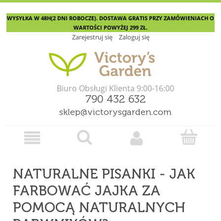
WYSYŁKA W 48H(2 DNI ROBOCZE). DOSTAWA GRATIS PRZY ZAMÓWIENIACH O
WARTOŚCI POWYŻEJ 299 ZŁ.
Zarejestruj się
Zaloguj się
Biuro Obsługi Klienta 9:00-16:00
790 432 632
sklep@victorysgarden.com
NATURALNE PISANKI - JAK
FARBOWAĆ JAJKA ZA
POMOCĄ NATURALNYCH