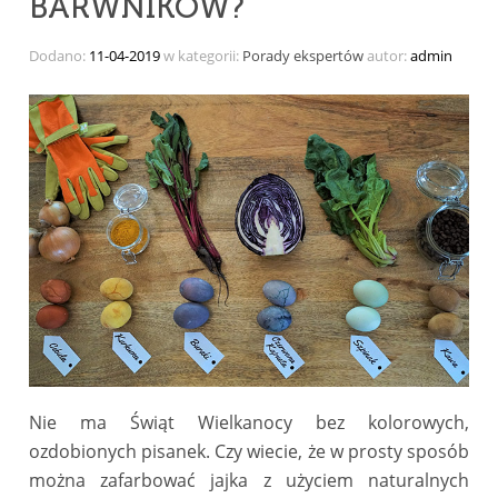
BARWNIKÓW?
Dodano:
11-04-2019
w kategorii:
Porady ekspertów
autor:
admin
Nie ma Świąt Wielkanocy bez kolorowych,
ozdobionych pisanek. Czy wiecie, że w prosty sposób
można zafarbować jajka z użyciem naturalnych