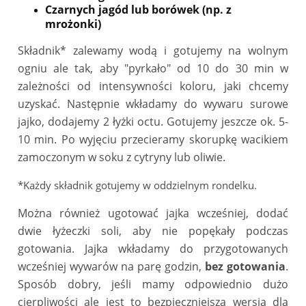
Czarnych jagód lub borówek (np. z
mrożonki)
Składnik* zalewamy wodą i gotujemy na wolnym
ogniu ale tak, aby "pyrkało" od
10 do 30 min w
zależności od intensywności koloru, jaki chcemy
uzyskać. Następnie wkładamy do wywaru surowe
jajko, dodajemy 2 łyżki octu. Gotujemy jeszcze ok. 5-
10 min. Po wyjęciu przecieramy skorupkę wacikiem
zamoczonym w soku z cytryny lub oliwie.
*Każdy składnik gotujemy w oddzielnym rondelku.
Można również ugotować jajka wcześniej, dodać
dwie łyżeczki soli, aby nie popękały podczas
gotowania. Jajka wkładamy do przygotowanych
wcześniej wywarów na parę godzin,
bez gotowania
.
Sposób dobry, jeśli mamy odpowiednio dużo
cierpliwości ale jest to bezpieczniejsza wersja dla