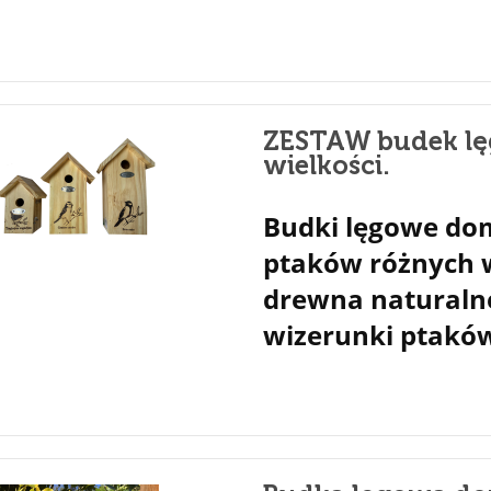
ZESTAW budek lę
wielkości.
Budki lęgowe dom
ptaków różnych w
drewna naturaln
wizerunki ptakó