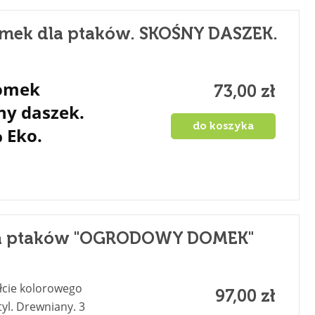
mek dla ptaków. SKOŚNY DASZEK.
domek
73,00 zł
ny daszek.
do koszyka
 Eko.
la ptaków "OGRODOWY DOMEK"
łcie kolorowego
97,00 zł
yl. Drewniany. 3