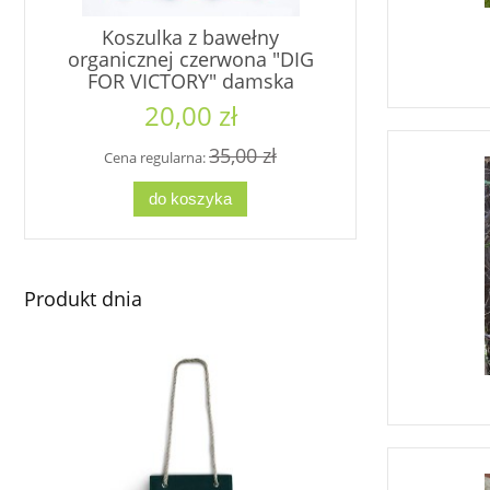
Koszulka z bawełny
Koszu
organicznej czerwona "DIG
organiczn
FOR VICTORY" damska
VICT
20,00 zł
2
35,00 zł
Cena regularna:
Cena re
do koszyka
d
Produkt dnia