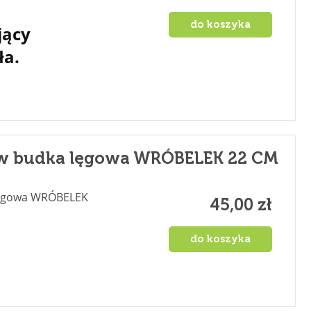
do koszyka
jący
ła.
w budka lęgowa WRÓBELEK 22 CM
lęgowa WRÓBELEK
45,00 zł
do koszyka