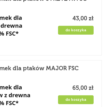
mek dla
43,00 zł
 drewna
do koszyka
% FSC*
mek dla ptaków MAJOR FSC
mek dla
65,00 zł
w z drewna
do koszyka
% FSC*