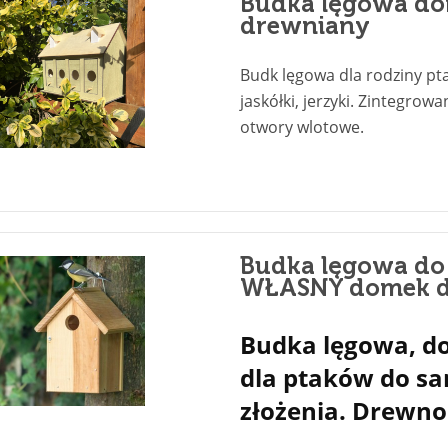
Budka lęgowa dom
drewniany
Budk lęgowa dla rodziny pta
jaskółki, jerzyki. Zintegrow
otwory wlotowe.
Budka lęgowa d
WŁASNY domek dl
Budka lęgowa, 
dla ptaków do s
złożenia. Drewno