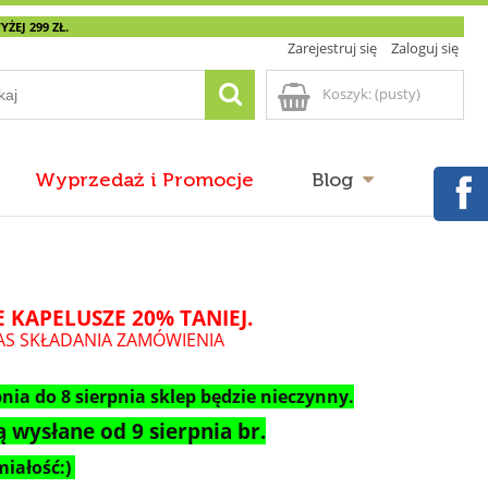
EJ 299 ZŁ.
Zarejestruj się
Zaloguj się
Koszyk:
(pusty)
Wyprzedaż i Promocje
Blog
 KAPELUSZE 20% TANIEJ.
AS SKŁADANIA ZAMÓWIENIA
nia do 8 sierpnia sklep będzie nieczynny.
 wysłane od 9 sierpnia br.
iałość:)