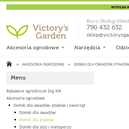
WYSYŁKA W
Biuro Obsługi Klien
790 432 632
sklep@victorysg
Akcesoria ogrodowe
Narzędzia
Odzi
»
»
AKCESORIA OGRODOWE
DOMKI DLA OWADÓW, PTAKÓW 
Menu
Rękawice ogrodnicze Dig It®
Akcesoria ogrodowe
Domki dla owadów, ptaków i zwierząt
Domki dla owadów
Domki dla ptaków
Domki dla jeży i nietoperzy