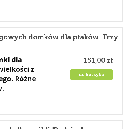
gowych domków dla ptaków. Trzy
ki dla
151,00 zł
ielkości z
do koszyka
ego. Różne
w.