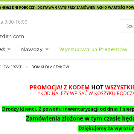
 48H(2 DNI ROBOCZE). DOSTAWA GRATIS PRZY ZAMÓWIENIACH O WARTOŚCI POWYŻ
ta 9:00-16:00
arden.com
eż
Nawozy
Wyszukiwarka Prezentów
»
I ZWIERZĄT
DOMKI DLA PTAKÓW
PROMOCJA! Z KODEM
HOT
WSZYSTKIE
*KOD NALEŻY WPISAĆ W KOSZYKU PODCZ
Drodzy klienci. Z powodu inwentaryzacji od dnia 1 sierp
Zamówienia złożone w tym czasie będą
Dziękujemy za wyrozum