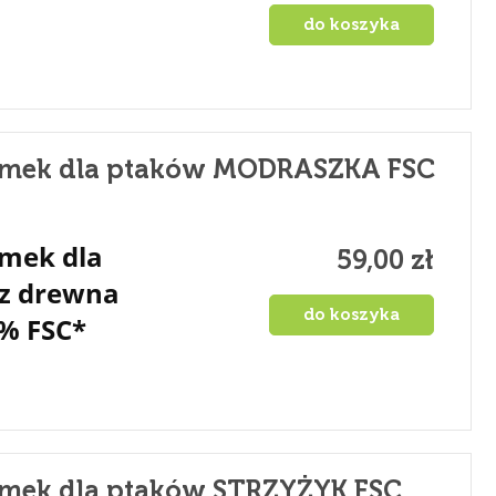
do koszyka
OSTATNIE SZTUKI! Doniczka z
Karmni
hakiem wiaderko OSŁONKA.
powies
Mix Kolorów.
10,00 zł
13,00 zł
Cena regularna:
Cena 
omek dla ptaków MODRASZKA FSC
do koszyka
mek dla
59,00 zł
 z drewna
do koszyka
% FSC*
mek dla ptaków STRZYŻYK FSC