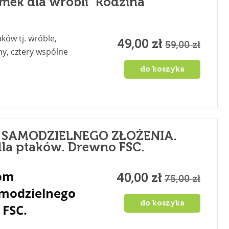
ek dla wróbli "Rodzina"
ków tj. wróble,
49,00 zł
59,00 zł
any, cztery wspólne
do koszyka
o SAMODZIELNEGO ZŁOŻENIA.
a ptaków. Drewno FSC.
dom
40,00 zł
75,00 zł
amodzielnego
do koszyka
 FSC.