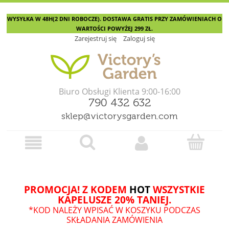
WYSYŁKA W 48H(2 DNI ROBOCZE). DOSTAWA GRATIS PRZY ZAMÓWIENIACH O
WARTOŚCI POWYŻEJ 299 ZŁ.
Zarejestruj się
Zaloguj się
Biuro Obsługi Klienta 9:00-16:00
790 432 632
sklep@victorysgarden.com
PROMOCJA! Z KODEM
HOT
WSZYSTKIE
KAPELUSZE 20% TANIEJ.
*KOD NALEŻY WPISAĆ W KOSZYKU PODCZAS
SKŁADANIA ZAMÓWIENIA