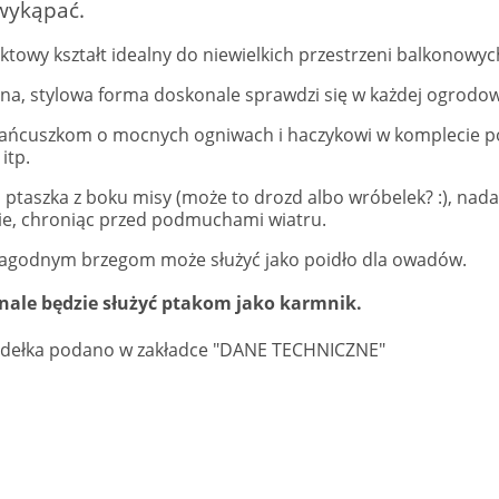
wykąpać.
towy kształt idealny do niewielkich przestrzeni balkonowy
na, stylowa forma doskonale sprawdzi się w każdej ogrodowe
 łańcuszkom o mocnych ogniwach i haczykowi w komplecie po
itp.
 ptaszka z boku misy (może to drozd albo wróbelek? :), nada 
ie, chroniąc przed podmuchami wiatru.
 łagodnym brzegom może służyć jako poidło dla owadów.
ale będzie służyć ptakom jako karmnik.
dełka podano w zakładce "DANE TECHNICZNE"