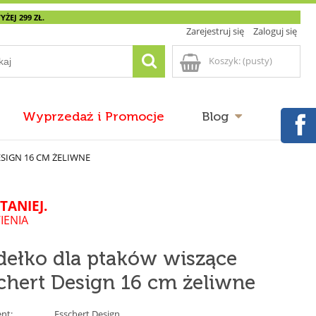
EJ 299 ZŁ.
Zarejestruj się
Zaloguj się
Koszyk:
(pusty)
Wyprzedaż i Promocje
Blog
SIGN 16 CM ŻELIWNE
TANIEJ.
IENIA
dełko dla ptaków wiszące
chert Design 16 cm żeliwne
nt:
Esschert Design