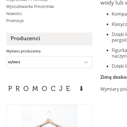
wody lub 
Wyszukiwarka Prezentów
Kompak
Nowości
Promocje
Klasycz
Dzięki
Producenci
pergoli 
Figurka
Wybierz producenta
naczyn
Dzięki
Zimą doskon
PROMOCJE ⬇
Wymiary poi