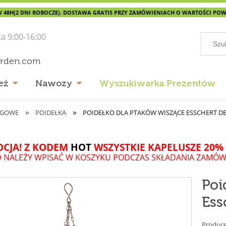
 48H(2 DNI ROBOCZE). DOSTAWA GRATIS PRZY ZAMÓWIENIACH O WARTOŚCI POWYŻ
ta 9:00-16:00
arden.com
eż
Nawozy
Wyszukiwarka Prezentów
»
»
LĘGOWE
POIDEŁKA
POIDEŁKO DLA PTAKÓW WISZĄCE ESSCHERT DE
CJA! Z KODEM
HOT
WSZYSTKIE KAPELUSZE 20% 
 NALEŻY WPISAĆ W KOSZYKU PODCZAS SKŁADANIA ZAMÓW
Poi
Ess
Produce