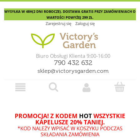
WYSYŁKA W 48H(2 DNI ROBOCZE). DOSTAWA GRATIS PRZY ZAMÓWIENIACH O
WARTOŚCI POWYŻEJ 299 ZŁ.
Zarejestruj się
Zaloguj się
Biuro Obsługi Klienta 9:00-16:00
790 432 632
sklep@victorysgarden.com
PROMOCJA! Z KODEM
HOT
WSZYSTKIE
KAPELUSZE 20% TANIEJ.
*KOD NALEŻY WPISAĆ W KOSZYKU PODCZAS
SKŁADANIA ZAMÓWIENIA