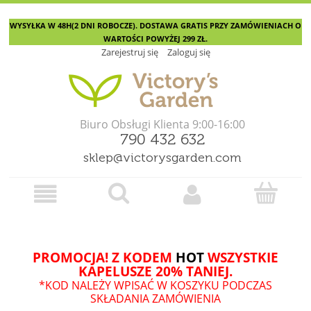
WYSYŁKA W 48H(2 DNI ROBOCZE). DOSTAWA GRATIS PRZY ZAMÓWIENIACH O
WARTOŚCI POWYŻEJ 299 ZŁ.
Zarejestruj się
Zaloguj się
Biuro Obsługi Klienta 9:00-16:00
790 432 632
sklep@victorysgarden.com
PROMOCJA! Z KODEM
HOT
WSZYSTKIE
KAPELUSZE 20% TANIEJ.
*KOD NALEŻY WPISAĆ W KOSZYKU PODCZAS
SKŁADANIA ZAMÓWIENIA