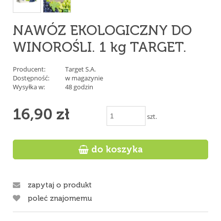
NAWÓZ EKOLOGICZNY DO
WINOROŚLI. 1 kg TARGET.
Producent:
Target S.A.
Dostępność:
w magazynie
Wysyłka w:
48 godzin
16,90 zł
szt.

do koszyka
zapytaj o produkt
poleć znajomemu