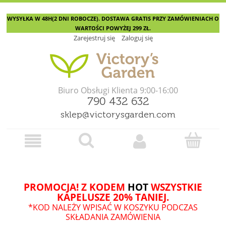
WYSYŁKA W 48H(2 DNI ROBOCZE). DOSTAWA GRATIS PRZY ZAMÓWIENIACH O
WARTOŚCI POWYŻEJ 299 ZŁ.
Zarejestruj się
Zaloguj się
Biuro Obsługi Klienta 9:00-16:00
790 432 632
sklep@victorysgarden.com
PROMOCJA! Z KODEM
HOT
WSZYSTKIE
KAPELUSZE 20% TANIEJ.
*KOD NALEŻY WPISAĆ W KOSZYKU PODCZAS
SKŁADANIA ZAMÓWIENIA