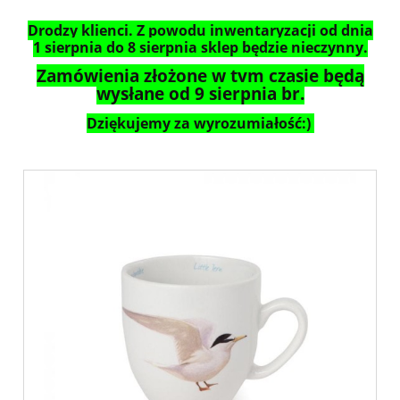
Drodzy klienci. Z powodu inwentaryzacji od dnia
1 sierpnia do 8 sierpnia sklep będzie nieczynny.
Zamówienia złożone w tym czasie będą
wysłane od 9 sierpnia br.
Dziękujemy za wyrozumiałość:)