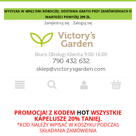
WYSYŁKA W 48H(2 DNI ROBOCZE). DOSTAWA GRATIS PRZY ZAMÓWIENIACH O
WARTOŚCI POWYŻEJ 299 ZŁ.
Zarejestruj się
Zaloguj się
Biuro Obsługi Klienta 9:00-16:00
790 432 632
sklep@victorysgarden.com
PROMOCJA! Z KODEM
HOT
WSZYSTKIE
KAPELUSZE 20% TANIEJ.
*KOD NALEŻY WPISAĆ W KOSZYKU PODCZAS
SKŁADANIA ZAMÓWIENIA