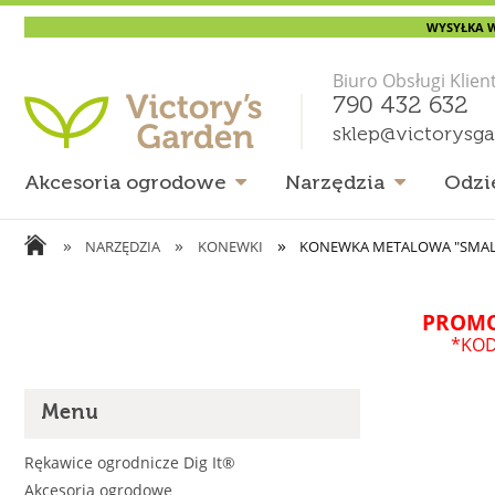
WYSYŁKA W
Biuro Obsługi Klien
790 432 632
sklep@victorysg
Akcesoria ogrodowe
Narzędzia
Odzi
»
»
»
NARZĘDZIA
KONEWKI
KONEWKA METALOWA "SMALL 
PROMO
*KOD
Menu
Rękawice ogrodnicze Dig It®
Akcesoria ogrodowe