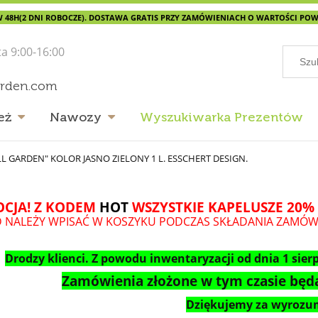
 48H(2 DNI ROBOCZE). DOSTAWA GRATIS PRZY ZAMÓWIENIACH O WARTOŚCI POWYŻ
ta 9:00-16:00
arden.com
eż
Nawozy
Wyszukiwarka Prezentów
GARDEN" KOLOR JASNO ZIELONY 1 L. ESSCHERT DESIGN.
CJA! Z KODEM
HOT
WSZYSTKIE KAPELUSZE 20% 
 NALEŻY WPISAĆ W KOSZYKU PODCZAS SKŁADANIA ZAMÓW
Drodzy klienci. Z powodu inwentaryzacji od dnia 1 sierp
Zamówienia złożone w tym czasie będą
Dziękujemy za wyrozum