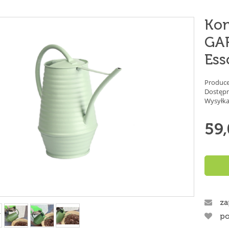
Ko
GAR
Ess
Produce
Dostępn
Wysyłka
59,
za
po