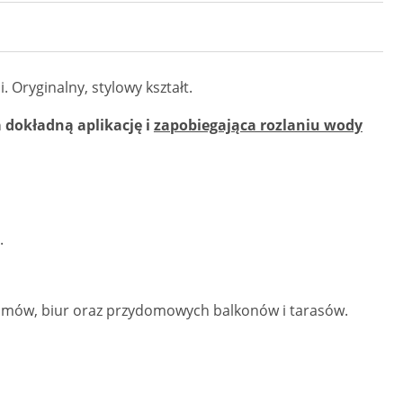
. Oryginalny, stylowy kształt.
 dokładną aplikację i
zapobiegająca rozlaniu wody
.
omów, biur oraz przydomowych balkonów i tarasów.