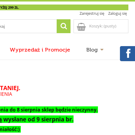
EJ 299 ZŁ.
Zarejestruj się
Zaloguj się
Koszyk:
(pusty)
Wyprzedaż i Promocje
Blog
TANIEJ.
IENIA
nia do 8 sierpnia sklep będzie nieczynny.
 wysłane od 9 sierpnia br.
iałość:)