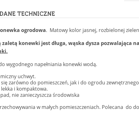
DANE TECHNICZNE
konewka ogrodowa
. Matowy kolor jasnej, rozbielonej zieleni
zaletą konewki jest długa, wąska dysza pozwalająca na
nki.
do wygodnego napełniania konewki wodą.
miczny uchwyt.
 się zarówno do pomieszczeń, jak i do ogrodu zewnętrznego
 lekka i kompaktowa.
dpad, nie zanieczyszcza środowiska
przechowywania w małych pomieszczeniach. Polecana do d