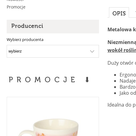
Promocje
OPIS
Producenci
Metalowa 
Wybierz producenta
Niezmienną 
wokół rośli
Duży otwór 
Ergono
PROMOCJE ⬇
Nadaje
Bardzo
Jako o
Idealna do 