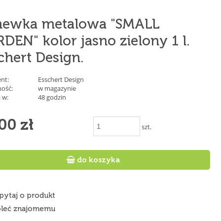
newka metalowa "SMALL
DEN" kolor jasno zielony 1 l.
chert Design.
nt:
Esschert Design
ość:
w magazynie
 w:
48 godzin
00 zł
szt.

do koszyka
pytaj o produkt
leć znajomemu