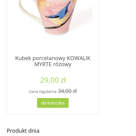
Kubek porcelanowy KOWALIK
Kubek por
MYRTE różowy
CZUBATKA
29,00 zł
2
34,00 zł
Cena regularna:
Cena re
do koszyka
d
Produkt dnia