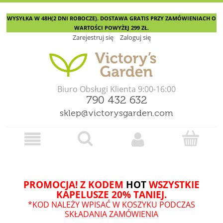
WYSYŁKA W 48H(2 DNI ROBOCZE). DOSTAWA GRATIS PRZY ZAMÓWIENIACH O
WARTOŚCI POWYŻEJ 299 ZŁ.
Zarejestruj się
Zaloguj się
Biuro Obsługi Klienta 9:00-16:00
790 432 632
sklep@victorysgarden.com
PROMOCJA! Z KODEM
HOT
WSZYSTKIE
KAPELUSZE 20% TANIEJ.
*KOD NALEŻY WPISAĆ W KOSZYKU PODCZAS
SKŁADANIA ZAMÓWIENIA