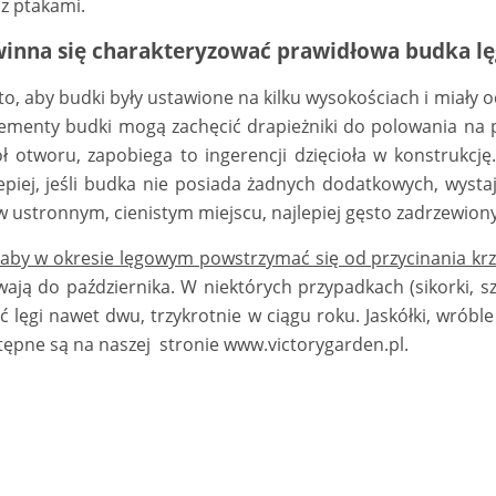
z ptakami.
inna się charakteryzować prawidłowa budka l
o, aby budki były ustawione na kilku wysokościach i miały o
lementy budki mogą zachęcić drapieżniki do polowania na 
ł otworu, zapobiega to ingerencji dzięcioła w konstrukcj
jlepiej, jeśli budka nie posiada żadnych dodatkowych, wys
w ustronnym, cienistym miejscu, najlepiej gęsto zadrzewion
, aby w okresie lęgowym powstrzymać się od przycinania kr
rwają do października. W niektórych przypadkach (sikorki, s
lęgi nawet dwu, trzykrotnie w ciągu roku. Jaskółki, wróbl
tępne są na naszej stronie
www.victorygarden.pl
.