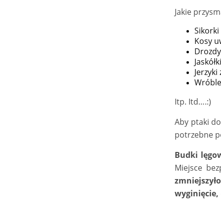
Jakie przysm
Sikorki
Kosy uw
Drozdy 
Jaskół
Jerzyki
Wróble
Itp. Itd….:)
Aby ptaki do
potrzebne po
Budki lęgo
Miejsce bez
zmniejszyło
wyginięcie,