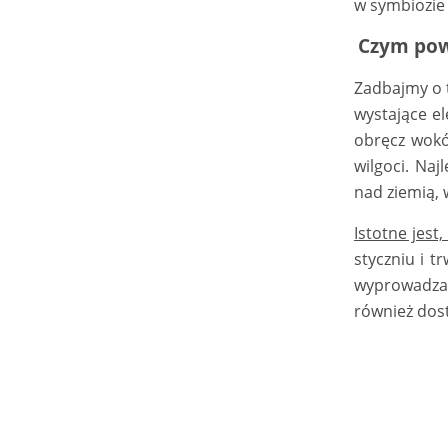
w symbiozie 
Czym pow
Zadbajmy o t
wystające e
obręcz wokó
wilgoci. Na
nad ziemią, 
Istotne jest
styczniu i t
wyprowadzać 
również dos