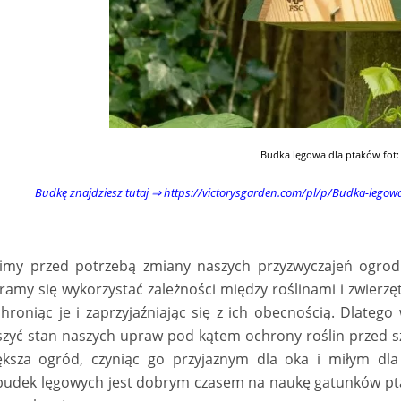
Budka lęgowa dla ptaków fot: 
Budkę znajdziesz tutaj ⇒
https://victorysgarden.com/pl/p/Budka-lego
imy przed potrzebą zmiany naszych przyzwyczajeń ogrod
ramy się wykorzystać zależności między roślinami i zwierzę
 chroniąc je i zaprzyjaźniając się z ich obecnością. Dla
zyć stan naszych upraw pod kątem ochrony roślin przed sz
ększa ogród, czyniąc go przyjaznym dla oka i miłym dl
budek lęgowych jest dobrym czasem na naukę gatunków ptak