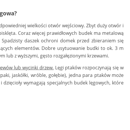
ęgowa?
dpowiedniej wielkości otwór wejściowy. Zbyt duży otwór i
pisklęta. Coraz więcej prawidłowych budek ma metalową
ę. Spadzisty daszek ochroni domek przed zbieraniem się
tających elementów. Dobre usytuowanie budki to ok. 3 m
ym lub z wyższymi, gęsto rozgałęzionymi krzewami.
zewów lub wycinki drzew.
Lęgi ptaków rozpoczynają się w
zpaki, jaskółki, wróble, gołębie), jedna para ptaków może
e i dzięcioły wymagają specjalnych budek lęgowych, które