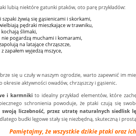
aki lubią niektóre gatunki ptaków, oto parę przykładów:
 i szpaki żywią się gąsienicami i skorkami,
ielbiają pędraki mieszkające w trawniku,
kochają ślimaki,
ki nie pogardzą muchami i komarami,
 zapolują na latające chrząszcze,
 z zapałem wyjedzą mszyce,
brze się u czuły w naszym ogrodzie, warto zapewnić im miej
 okresie aktywności owadów, chrząszczy i gąsienic.
we i karmniki
to idealny przykład elementów, które zachę
piecznego schronienia powoduje, że ptaki czują się sw
 swoją liczebność, przez utratę naturalnych siedlisk
dlatego budki lęgowe stały się niezbędną, skuteczną i pro
Pamiętajmy, że wszystkie dzikie ptaki oraz ic