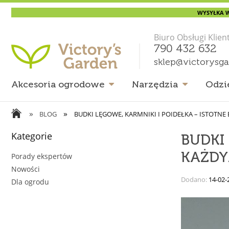
WYSYŁKA W
Biuro Obsługi Klien
790 432 632
sklep@victorysg
Akcesoria ogrodowe
Narzędzia
Odzi
»
»
BLOG
BUDKI LĘGOWE, KARMNIKI I POIDEŁKA – ISTOTN
Kategorie
BUDKI
KAŻDY
Porady ekspertów
Nowości
Dodano:
14-02-
Dla ogrodu