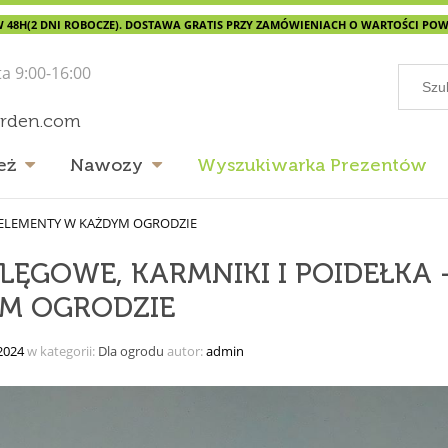
 48H(2 DNI ROBOCZE). DOSTAWA GRATIS PRZY ZAMÓWIENIACH O WARTOŚCI POWYŻ
ta 9:00-16:00
arden.com
eż
Nawozy
Wyszukiwarka Prezentów
E ELEMENTY W KAŻDYM OGRODZIE
 LĘGOWE, KARMNIKI I POIDEŁKA
M OGRODZIE
2024
w kategorii:
Dla ogrodu
autor:
admin