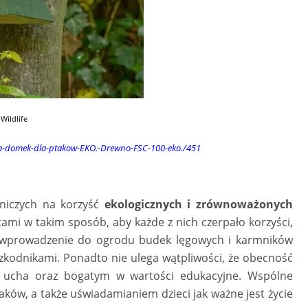
Wildlife
wa-domek-dla-ptakow-EKO.-Drewno-FSC-100-eko./451
niczych na korzyść
ekologicznych i zrównoważonych
tami w takim sposób, aby każde z nich czerpało korzyści,
tego wprowadzenie do ogrodu budek lęgowych i karmników
kodnikami. Ponadto nie ulega wątpliwości, że obecność
a ucha oraz bogatym w wartości edukacyjne. Wspólne
ów, a także uświadamianiem dzieci jak ważne jest życie