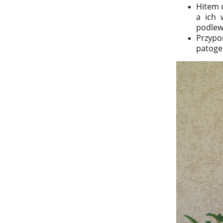
Hitem o
a ich 
podlewa
Przypom
patoge