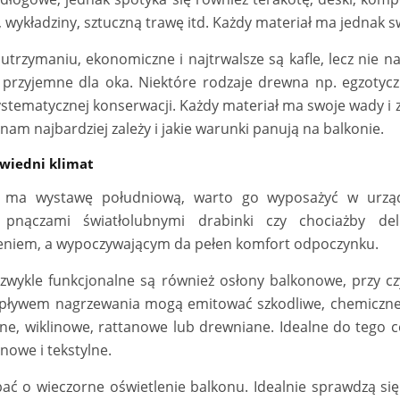
wykładziny, sztuczną trawę itd. Każdy materiał ma jednak sw
utrzymaniu, ekonomiczne i najtrwalsze są kafle, lecz nie 
i przyjemne dla oka. Niektóre rodzaje drewna np. egzotyc
tematycznej konserwacji. Każdy materiał ma swoje wady i z
 nam najbardziej zależy i jakie warunki panują na balkonie.
wiedni klimat
n ma wystawę południową, warto go wyposażyć w urządze
j pnączami światłolubnymi drabinki czy chociażby de
eniem, a wypoczywającym da pełen komfort odpoczynku.
zwykle funkcjonalne są również osłony balkonowe, przy cz
pływem nagrzewania mogą emitować szkodliwe, chemiczne s
ne, wiklinowe, rattanowe lub drewniane. Idealne do tego 
nowe i tekstylne.
ć o wieczorne oświetlenie balkonu. Idealnie sprawdzą się 