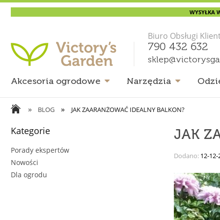
WYSYŁKA W
Biuro Obsługi Klien
790 432 632
sklep@victorysg
Akcesoria ogrodowe
Narzędzia
Odzi
»
»
BLOG
JAK ZAARANŻOWAĆ IDEALNY BALKON?
Kategorie
JAK Z
Porady ekspertów
Dodano:
12-12-
Nowości
Dla ogrodu