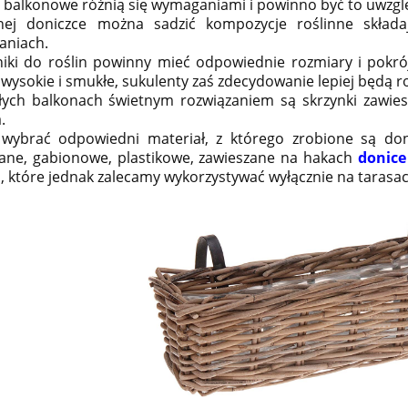
y balkonowe różnią się wymaganiami i powinno być to uwzgl
ej doniczce można sadzić kompozycje roślinne skład
niach.
iki do roślin powinny mieć odpowiednie rozmiary i pokrój
wysokie i smukłe, sukulenty zaś zdecydowanie lepiej będą ro
ych balkonach świetnym rozwiązaniem są skrzynki zawies
.
wybrać odpowiedni materiał, z którego zrobione są d
ane, gabionowe, plastikowe, zawieszane na hakach
donice
, które jednak zalecamy wykorzystywać wyłącznie na tarasac