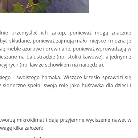
nie przemyśleć ich zakup, ponieważ mogą znacznie
yć składane, ponieważ zajmują mało miejsce i można je
 się meble ażurowe i drewniane, ponieważ wprowadzają w
szane na balustradzie (np. stoliki kawowe), a jednym z
kcyjnych (np. ław ze schowkiem na narzędzia).
skiego - swoistego hamaka. Wiszące krzesło sprawdzi się
 słoneczne spełni swoją rolę jako huśtawka dla dzieci i
tworzą mikroklimat i dają przyjemne wyciszenie nawet w
wagę kilka założeń: