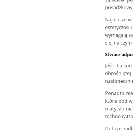
posadzkowy, 
Najlepsze w 
estetyczne 
wymagają sys
się, na czym
Stwórz odpo
Jeśli balko
obrośnięte
nasłoneczni
Ponadto nie
które pod w
maty słomia
techno ratta
Dobrze zadba