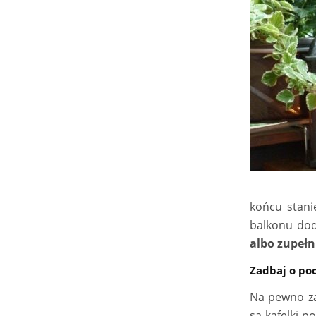
końcu stani
balkonu dod
albo zupełn
Zadbaj o po
Na pewno za
są kafelki p