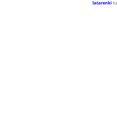
latarenki
na