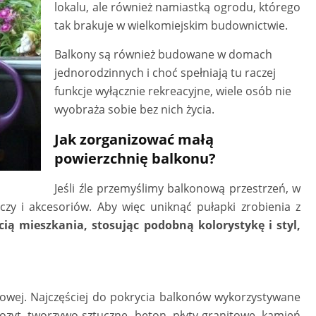
lokalu, ale również namiastką ogrodu, którego
tak brakuje w wielkomiejskim budownictwie.
Balkony są również budowane w domach
jednorodzinnych i choć spełniają tu raczej
funkcje wyłącznie rekreacyjne, wiele osób nie
wyobraża sobie bez nich życia.
Jak zorganizować małą
powierzchnię balkonu?
Jeśli źle przemyślimy balkonową przestrzeń, w
zy i akcesoriów. Aby więc uniknąć pułapki zrobienia z
cią mieszkania, stosując podobną kolorystykę i styl,
wej. Najczęściej do pokrycia balkonów wykorzystywane
pozyt, tworzywo sztuczne, beton, płyty granitowe, kamień