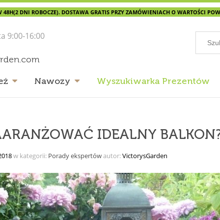
 48H(2 DNI ROBOCZE). DOSTAWA GRATIS PRZY ZAMÓWIENIACH O WARTOŚCI POWYŻ
ta 9:00-16:00
arden.com
eż
Nawozy
Wyszukiwarka Prezentów
AARANŻOWAĆ IDEALNY BALKON
2018
w kategorii:
Porady ekspertów
autor:
VictorysGarden