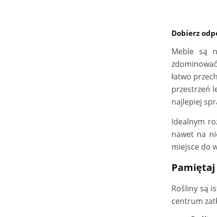
Dobierz od
Meble są n
zdominować 
łatwo przec
przestrzeń 
najlepiej sp
Idealnym ro
nawet na nie
miejsce do 
Pamiętaj
Rośliny są 
centrum zatł