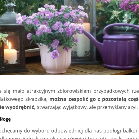
e się mało atrakcyjnym zbiorowiskiem przypadkowych rzec
atkowego składzika,
można zespolić go z pozostałą częś
ie wyodrębnić,
stwarzając wyjątkowy, ale przemyślany azyl.
dłogę
chęcamy do wyboru odpowiedniej dla nas podłogi balkono
odłogowe, jednak spotyka się również terakotę, deski, kom