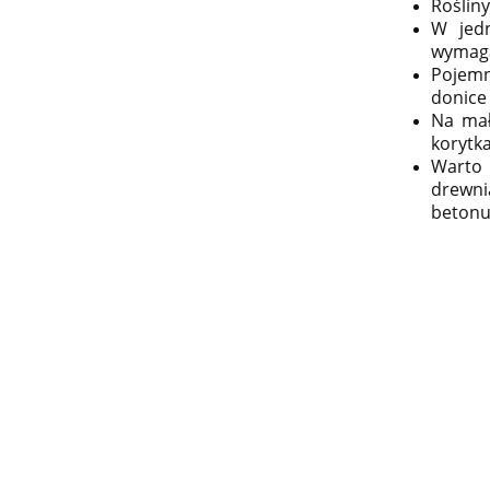
Roślin
W jedn
wymaga
Pojemn
donice 
Na mał
korytka
Warto 
drewni
betonu