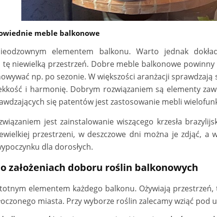
powiednie meble balkonowe
ieodzownym elementem balkonu. Warto jednak dokład
tę niewielką przestrzeń. Dobre meble balkonowe powinny b
howywać np. po sezonie. W większości aranżacji sprawdzają
lekkość i harmonię. Dobrym rozwiązaniem są elementy zawie
rawdzających się patentów jest zastosowanie mebli wielofun
związaniem jest zainstalowanie wiszącego krzesła brazylij
wielkiej przestrzeni, w deszczowe dni można je zdjąć, a w
wypoczynku dla dorosłych.
 o założeniach doboru roślin balkonowych
istotnym elementem każdego balkonu. Ożywiają przestrzeń, 
oczonego miasta. Przy wyborze roślin zalecamy wziąć pod u