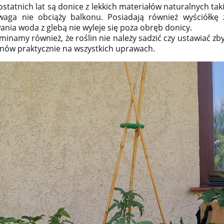
statnich lat są donice z lekkich materiałów naturalnych taki
waga nie obciąży balkonu. Posiadają również wyściółk
nia woda z glebą nie wyleje się poza obręb donicy.
inamy również, że roślin nie należy sadzić czy ustawiać zby
nów praktycznie na wszystkich uprawach.