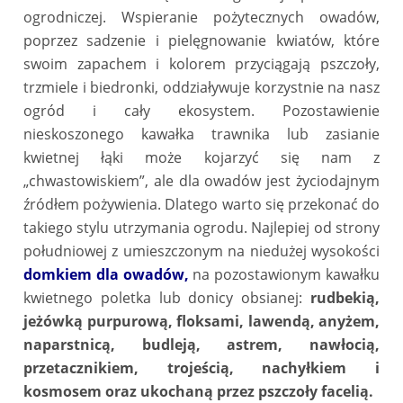
ogrodniczej. Wspieranie pożytecznych owadów,
poprzez sadzenie i pielęgnowanie kwiatów, które
swoim zapachem i kolorem przyciągają pszczoły,
trzmiele i biedronki, oddziaływuje korzystnie na nasz
ogród i cały ekosystem. Pozostawienie
nieskoszonego kawałka trawnika lub zasianie
kwietnej łąki może kojarzyć się nam z
„chwastowiskiem”, ale dla owadów jest życiodajnym
źródłem pożywienia. Dlatego warto się przekonać do
takiego stylu utrzymania ogrodu. Najlepiej od strony
południowej z umieszczonym na niedużej wysokości
domkiem dla owadów
,
na pozostawionym kawałku
kwietnego poletka lub donicy obsianej:
rudbekią,
jeżówką purpurową, floksami, lawendą, anyżem,
naparstnicą, budleją, astrem, nawłocią,
przetacznikiem, trojeścią, nachyłkiem i
kosmosem oraz ukochaną przez pszczoły facelią.