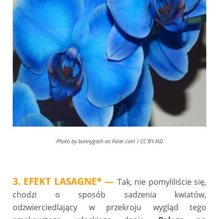
Photo by
bunnygoth
on
Foter.com
/
CC BY-ND
3. EFEKT LASAGNE*
—
Tak, nie pomyliliście się,
chodzi o sposób sadzenia kwiatów,
odzwierciedlający w przekroju wygląd tego