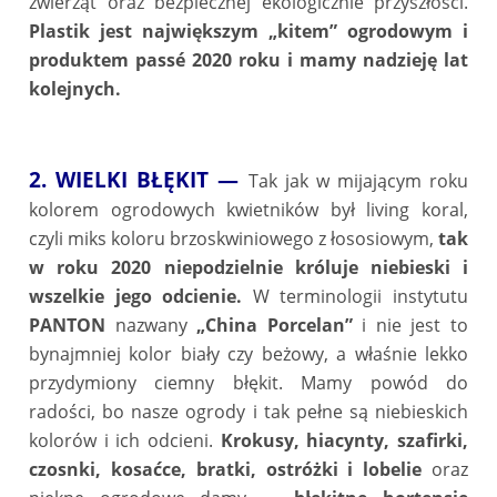
zwierząt oraz bezpiecznej ekologicznie przyszłości.
Plastik jest największym „kitem” ogrodowym i
produktem passé 2020 roku i mamy nadzieję lat
kolejnych.
2. WIELKI BŁĘKIT —
Tak jak w mijającym roku
kolorem ogrodowych kwietników był living koral,
czyli miks koloru brzoskwiniowego z łososiowym,
tak
w roku 2020 niepodzielnie króluje niebieski i
wszelkie jego odcienie.
W terminologii instytutu
PANTON
nazwany
„China Porcelan”
i nie jest to
bynajmniej kolor biały czy beżowy, a właśnie lekko
przydymiony ciemny błękit. Mamy powód do
radości, bo nasze ogrody i tak pełne są niebieskich
kolorów i ich odcieni.
Krokusy, hiacynty, szafirki,
czosnki, kosaćce, bratki, ostróżki i lobelie
oraz