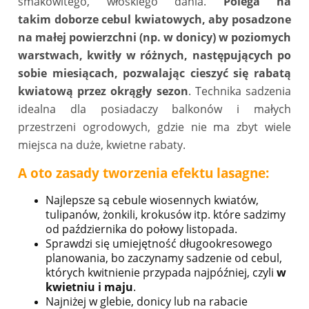
smakowitego, włoskiego dania.
Polega na
takim doborze cebul kwiatowych, aby posadzone
na małej powierzchni (np. w donicy) w poziomych
warstwach, kwitły w różnych, następujących po
sobie miesiącach, pozwalając cieszyć się rabatą
kwiatową przez okrągły sezon
. Technika sadzenia
idealna dla posiadaczy balkonów i małych
przestrzeni ogrodowych, gdzie nie ma zbyt wiele
miejsca na duże, kwietne rabaty.
A oto zasady tworzenia efektu lasagne:
Najlepsze są cebule wiosennych kwiatów,
tulipanów, żonkili, krokusów itp. które sadzimy
od października do połowy listopada.
Sprawdzi się umiejętność długookresowego
planowania, bo zaczynamy sadzenie od cebul,
których kwitnienie przypada najpóźniej, czyli
w
kwietniu i maju
.
Najniżej w glebie, donicy lub na rabacie