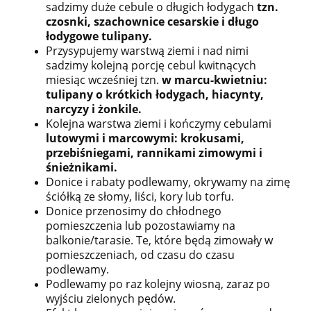
sadzimy duże cebule o długich łodygach
tzn.
czosnki, szachownice cesarskie i długo
łodygowe tulipany.
Przysypujemy warstwą ziemi i nad nimi
sadzimy kolejną porcję cebul kwitnących
miesiąc wcześniej tzn.
w marcu-kwietniu:
tulipany o krótkich łodygach, hiacynty,
narcyzy i żonkile.
Kolejna warstwa ziemi i kończymy cebulami
lutowymi i marcowymi: krokusami,
przebiśniegami, rannikami zimowymi i
śnieżnikami.
Donice i rabaty podlewamy, okrywamy na zimę
ściółką ze słomy, liści, kory lub torfu.
Donice przenosimy do chłodnego
pomieszczenia lub pozostawiamy na
balkonie/tarasie. Te, które będą zimowały w
pomieszczeniach, od czasu do czasu
podlewamy.
Podlewamy po raz kolejny wiosną, zaraz po
wyjściu zielonych pędów.