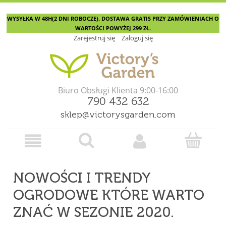
WYSYŁKA W 48H(2 DNI ROBOCZE). DOSTAWA GRATIS PRZY ZAMÓWIENIACH O
WARTOŚCI POWYŻEJ 299 ZŁ.
Zarejestruj się
Zaloguj się
Biuro Obsługi Klienta 9:00-16:00
790 432 632
sklep@victorysgarden.com
NOWOŚCI I TRENDY
OGRODOWE KTÓRE WARTO
ZNAĆ W SEZONIE 2020.