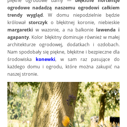
piękne ogrodowe damy —
błękitne hortensje
ogrodowe nadadzą naszemu ogrodowi całkiem
trendy wygląd
. W domu niepodzielnie będzie
królował
storczyk
o błękitnej koronie, niebieskie
margaretki
w wazonie, a na balkonie
lawenda i
agapanty
. Kolor błękitny dominuje również w małej
architekturze ogrodowej, dodatkach i ozdobach.
Nam spodobały się piękne, błękitne i bezpieczne dla
środowiska
konewki
, w sam raz pasujące do
każdego domu i ogrodu, które można zakupić na
naszej stronie.